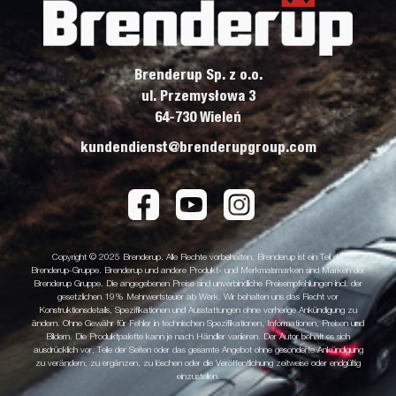
Brenderup Sp. z o.o.
ul. Przemysłowa 3
64-730 Wieleń
kundendienst@brenderupgroup.com
Copyright © 2025 Brenderup. Alle Rechte vorbehalten. Brenderup ist ein Teil der
Brenderup-Gruppe. Brenderup und andere Produkt- und Merkmalsmarken sind Marken der
Brenderup Gruppe. Die angegebenen Preise sind unverbindliche Preisempfehlungen incl. der
gesetzlichen 19% Mehrwertsteuer ab Werk. Wir behalten uns das Recht vor
Konstruktionsdetails, Spezifikationen und Ausstattungen ohne vorherige Ankündigung zu
ändern. Ohne Gewähr für Fehler in technischen Spezifikationen, Informationen, Preisen und
Bildern. Die Produktpalette kann je nach Händler variieren. Der Autor behält es sich
ausdrücklich vor, Teile der Seiten oder das gesamte Angebot ohne gesonderte Ankündigung
zu verändern, zu ergänzen, zu löschen oder die Veröffentlichung zeitweise oder endgültig
einzustellen.