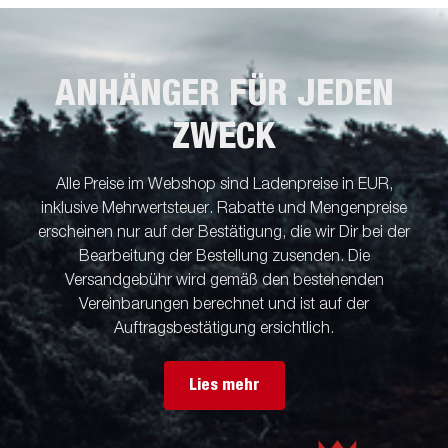
Komfort und Sicherheit auf der Straße. Vollständig wasserdichte
Lampeneinheit einschließlich Stecker und Kabel. Die gezeigten
Bilder dienen nur zur Illustration und können vom Original
ANHÄNGER FÜR JEDEN
abweichen oder optionales Zubehör enthalten.
ZWECK
Alle Preise im Webshop sind Ladenpreise in EUR,
inklusive Mehrwertsteuer. Rabatte und Mengenpreise
erscheinen nur auf der Bestätigung, die wir Dir bei der
Bearbeitung der Bestellung zusenden. Die
Versandgebühr wird gemäß den bestehenden
Vereinbarungen berechnet und ist auf der
Auftragsbestätigung ersichtlich.
Lies mehr