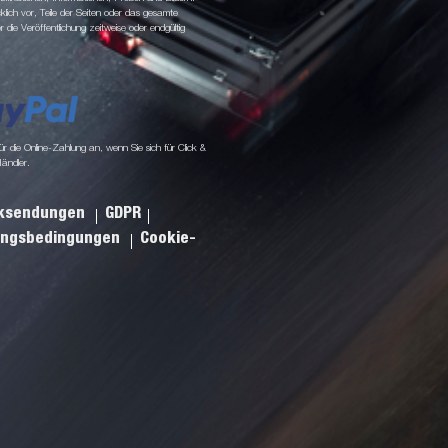
klich vor, Teile der Seiten oder das gesamte
ie Veröffentlichung zeitweise oder endgültig
 die Online-Zahlung an, wenn Sie sich für Click &
Händler.
cksendungen
GDPR
ungsbedingungen
Cookie-