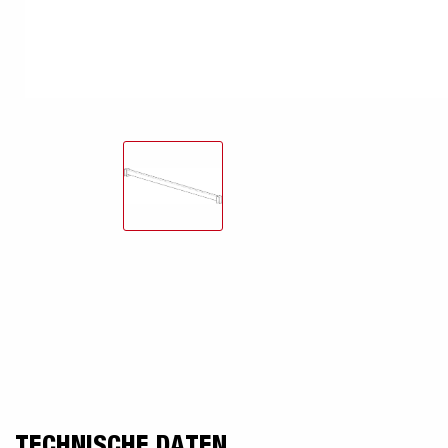
freund
Elektrik &
Kasten &
St
Beleuchtung
Laubgitteraufsatz
Boden
Zubehör-Kit
Kipp
TECHNISCHE DATEN