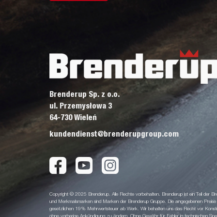
Brenderup Sp. z o.o.
ul. Przemysłowa 3
64-730 Wieleń
kundendienst@brenderupgroup.com
Copyright © 2025 Brenderup. Alle Rechte vorbehalten. Brenderup ist ein Teil der
und Merkmalsmarken sind Marken der Brenderup Gruppe. Die angegebenen Preise sin
gesetzlichen 19% Mehrwertsteuer ab Werk. Wir behalten uns das Recht vor Konstruk
ohne vorherige Ankündigung zu ändern. Ohne Gewähr für Fehler in technischen Spezi