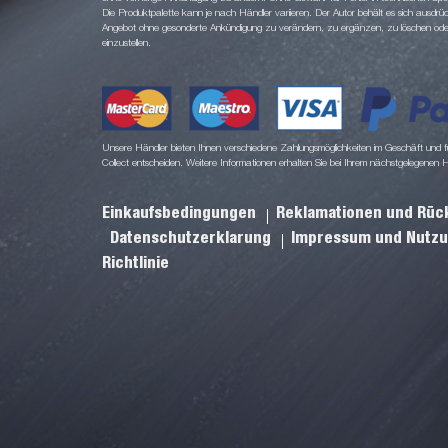
Die Produktpalette kann je nach Händler variieren. Der Autor behält es sich ausdrüc
Angebot ohne gesonderte Ankündigung zu verändern, zu ergänzen, zu löschen oder d
einzustellen.
Unsere Händler bieten Ihnen verschiedene Zahlungsmöglichkeiten im Geschäft und für
Collect entscheiden. Weitere Informationen erhalten Sie bei Ihrem nächstgelegenen 
Einkaufsbedingungen
Reklamationen und Rü
Datenschutzerklarung
Impressum und Nutz
Richtlinie