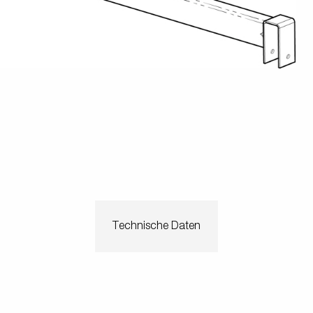
en
Wenden mit einem Anhänger
ützrad
Ladezubehör
Laderampe
Stützbei
Der richtige Reifendruck
Deine Checkliste vor Fahrantritt
Anschlussplan Anhängersteckd
Auf- und Abslippen
Werkzeug- &
Reifen / Alu
funktion
Anhänger richtig beladen
Winde
batteriekasten
/ Kotflüg
Richtige Stützlast
Sicherung von Booten
Parken mit Anhänger – Was gilt
Technische Daten