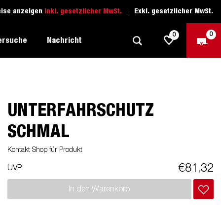
eise anzeigen
Inkl. gesetzlicher MwSt.
Exkl. gesetzlicher MwSt.
0
0
ersuche
Nachricht
UNTERFAHRSCHUTZ
Freizeit-Anhänger
Fahrschule
sich
1205 Limited Edition
Boots-Anhänger
Ersatzteile
SCHMAL
Anhänger für Autotransporte
Kontakt Shop für Produkt
nsporter
ckel
Schwerlast-Anhänger
€81,32
UVP
Wassersport-Anhänger
In den Warenkorb
Anhänger für Unternehmer