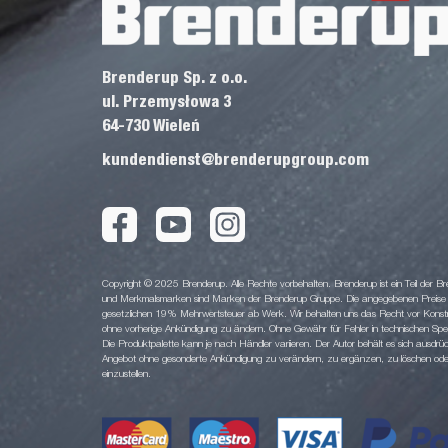
Brenderup Sp. z o.o.
ul. Przemysłowa 3
64-730 Wieleń
kundendienst@brenderupgroup.com
Copyright © 2025 Brenderup. Alle Rechte vorbehalten. Brenderup ist ein Teil der
und Merkmalsmarken sind Marken der Brenderup Gruppe. Die angegebenen Preise sin
gesetzlichen 19% Mehrwertsteuer ab Werk. Wir behalten uns das Recht vor Konstruk
ohne vorherige Ankündigung zu ändern. Ohne Gewähr für Fehler in technischen Spezi
Die Produktpalette kann je nach Händler variieren. Der Autor behält es sich ausdrüc
Angebot ohne gesonderte Ankündigung zu verändern, zu ergänzen, zu löschen oder d
einzustellen.