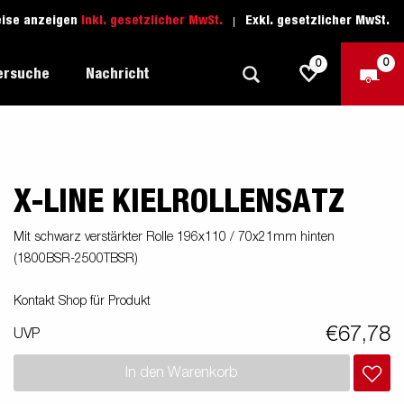
eise anzeigen
Inkl. gesetzlicher MwSt.
Exkl. gesetzlicher MwSt.
0
0
ersuche
Nachricht
X-LINE KIELROLLENSATZ
Freizeit-Anhänger
Fahrschule
sich
1205 Limited Edition
Boots-Anhänger
Ersatzteile
Mit schwarz verstärkter Rolle 196x110 / 70x21mm hinten
(1800BSR-2500TBSR)
Anhänger für Autotransporte
nsporter
ckel
Schwerlast-Anhänger
Kontakt Shop für Produkt
€67,78
UVP
Wassersport-Anhänger
In den Warenkorb
Anhänger für Unternehmer