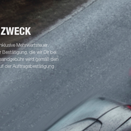
 ZWECK
nklusive Mehrwertsteuer.
Bestätigung, die wir Dir bei
ersandgebühr wird gemäß den
uf der Auftragsbestätigung