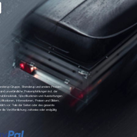
 Brenderup-Gruppe. Brenderup und andere Produkt-
d unverbindliche Preisempfehlungen incl. der
tionsdetails, Spezifikationen und Ausstattungen
fikationen, Informationen, Preisen und Bildern.
klich vor, Teile der Seiten oder das gesamte
ie Veröffentlichung zeitweise oder endgültig