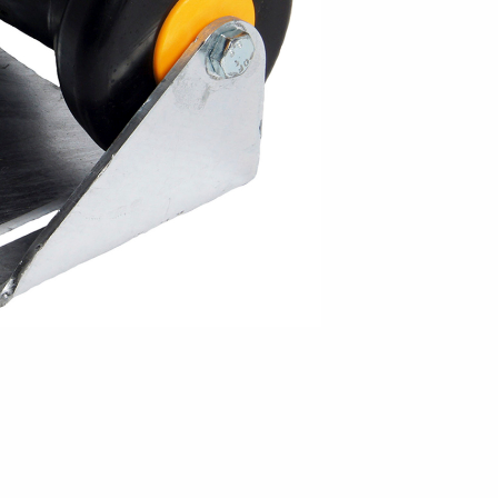
en
Wenden mit einem Anhänger
ützrad
Ladezubehör
Laderampe
Stützbei
Der richtige Reifendruck
Deine Checkliste vor Fahrantritt
Anschlussplan Anhängersteckd
Auf- und Abslippen
Werkzeug- &
Reifen / Alu
funktion
Anhänger richtig beladen
Winde
batteriekasten
/ Kotflüg
Richtige Stützlast
Sicherung von Booten
Parken mit Anhänger – Was gilt