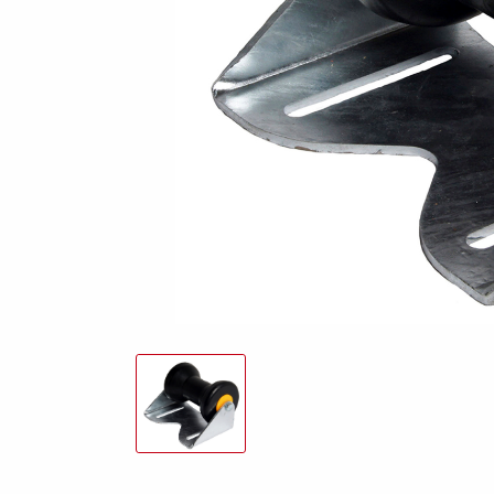
freund
Elektrik &
Kasten &
St
Beleuchtung
Laubgitteraufsatz
Boden
Zubehör-Kit
Kipp