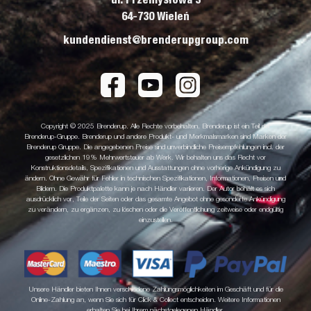
64-730 Wieleń
kundendienst@brenderupgroup.com
Copyright © 2025 Brenderup. Alle Rechte vorbehalten. Brenderup ist ein Teil der
Brenderup-Gruppe. Brenderup und andere Produkt- und Merkmalsmarken sind Marken der
Brenderup Gruppe. Die angegebenen Preise sind unverbindliche Preisempfehlungen incl. der
gesetzlichen 19% Mehrwertsteuer ab Werk. Wir behalten uns das Recht vor
Konstruktionsdetails, Spezifikationen und Ausstattungen ohne vorherige Ankündigung zu
ändern. Ohne Gewähr für Fehler in technischen Spezifikationen, Informationen, Preisen und
Bildern. Die Produktpalette kann je nach Händler variieren. Der Autor behält es sich
ausdrücklich vor, Teile der Seiten oder das gesamte Angebot ohne gesonderte Ankündigung
zu verändern, zu ergänzen, zu löschen oder die Veröffentlichung zeitweise oder endgültig
einzustellen.
Unsere Händler bieten Ihnen verschiedene Zahlungsmöglichkeiten im Geschäft und für die
Online-Zahlung an, wenn Sie sich für Click & Collect entscheiden. Weitere Informationen
erhalten Sie bei Ihrem nächstgelegenen Händler.