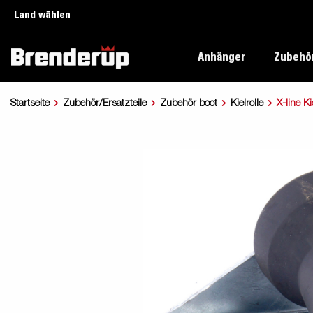
Land wählen
Anhänger
Zubehör
Startseite
Zubehör/Ersatzteile
Zubehör boot
Kielrolle
X-line Ki
Freizeit-Anhänger
Die Geschichte Brenderup's
Haupt
Benut
Boots-Anhänger
Hauptmerkmale
Brende
Katalo
Anhänger für Autotransporte
Gewährleistung
Nachha
Katalo
Schwerlast-Anhänger
Nachhaltigkeit
Gewähr
Axe/ Bremse/
Tieflader
Zubehör boot
Hochlader
Boot
Zubeh
Stoßdämpfer
Wassersport-Anhänger
Brenderup Fachhändler
Benut
Anhänger für Unternehmer
Händler werden?
Katalo
Premium und X-Line
Click & Collect
Katalo
On the
Elektrisiere deine Reise
Kofferanhänger
Kipper
Was