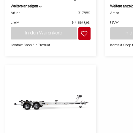
geschweißten und verstärkten Chassis
geschweißte
Weitere anzeigen
Weitere anzei
ausgestattet. Dies bietet Dir ein
ausgestattet.
Art nr
317889
Art nr
ausgezeichnetes Fahrverhalten. Das
ausgezeichn
UVP
€7 690,80
UVP
feuerverzinkte Chassis gewährt Deinem Boot
feuerverzin
eine lange Lebensdauer. Die elektrischen
eine lange L
In den Warenkorb
In 
Leitungen sind im Inneren Deines
Leitungen si
Fahrgestell geschützt verlegt. Die
Fahrgestell g
Kontakt Shop für Produkt
Kontakt Shop 
wasserdichten Radlager mit rostfreien
wasserdichte
Bremsseilen aus Edelstahl sorgen für eine
Bremsseilen 
lange Lebensdauer. Zusätzlichen Schutz
lange Leben
bieten die geschlossenen und begehbaren
schützt vor
Kotflügel. Die geschlossene Winde schützt
Windenstand 
vor Schmutz und Witterung. Der
einer extra 
Windenstand ist leicht verstellbar und mit
begehbaren K
einer extra Sicherungskette ausgestattet. Die
Funktion eine
verstellbaren Teleskopleuchten erleichtern die
Teleskopleuc
Nutzung des Bootsanhängers und bieten
des Bootsan
mehr Flexibilität, Komfort und Sicherheit auf
Flexibilität,
der Straße. Vollständig wasserdichte
Straße. Voll
Lampeneinheit einschließlich Stecker und
Lampeneinhei
Kabel. Die gezeigten Bilder dienen nur zur
Kabel.Die ge