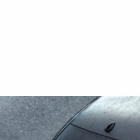
ginal
Illustration und können vom Original
ehör
abweichen oder optionales Zubehör
enthalten.