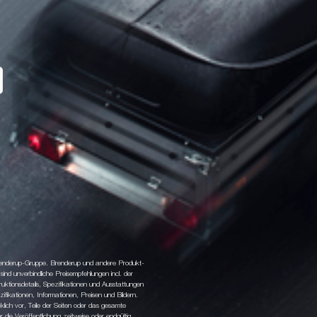
 Brenderup-Gruppe. Brenderup und andere Produkt-
d unverbindliche Preisempfehlungen incl. der
tionsdetails, Spezifikationen und Ausstattungen
fikationen, Informationen, Preisen und Bildern.
klich vor, Teile der Seiten oder das gesamte
ie Veröffentlichung zeitweise oder endgültig