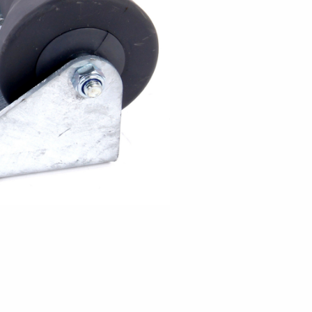
en
Wenden mit einem Anhänger
ützrad
Ladezubehör
Laderampe
Stützbei
Der richtige Reifendruck
Deine Checkliste vor Fahrantritt
Anschlussplan Anhängersteckd
Auf- und Abslippen
Werkzeug- &
Reifen / Alu
funktion
Anhänger richtig beladen
Winde
batteriekasten
/ Kotflüg
Richtige Stützlast
Sicherung von Booten
Parken mit Anhänger – Was gilt