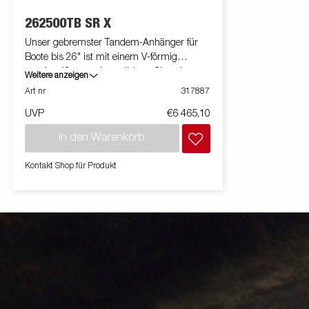
Illustration und können vom Original
Illustration
abweichen oder optionales Zubehör
abweichen o
262500TB SR X
enthalten.
enthalten
Unser gebremster Tandem-Anhänger für
Boote bis 26" ist mit einem V-förmig
geschweißten und verstärkten Chassis
Weitere anzeigen
ausgestattet. Dies bietet Dir ein
Art nr
317887
ausgezeichnetes Fahrverhalten. Das
UVP
€6 465,10
feuerverzinkte Chassis gewährt Deinem Boot
eine lange Lebensdauer. Die elektrischen
In den Warenkorb
Leitungen sind im Inneren Deines
Fahrgestell geschützt verlegt. Die
Kontakt Shop für Produkt
wasserdichten Radlager mit rostfreien
Bremsseilen aus Edelstahl sorgen für eine
lange Lebensdauer. Zusätzlichen Schutz
bieten die geschlossenen und begehbaren
Kotflügel. Die geschlossene Winde schützt
vor Schmutz und Witterung. Der
Windenstand ist leicht verstellbar und mit
einer extra Sicherungskette ausgestattet. Die
verstellbaren Teleskopleuchten erleichtern die
Nutzung des Bootsanhängers und bieten