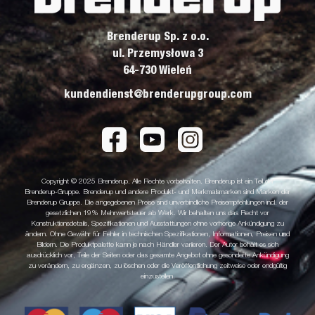
Brenderup Sp. z o.o.
ul. Przemysłowa 3
64-730 Wieleń
kundendienst@brenderupgroup.com
Copyright © 2025 Brenderup. Alle Rechte vorbehalten. Brenderup ist ein Teil der
Brenderup-Gruppe. Brenderup und andere Produkt- und Merkmalsmarken sind Marken der
Brenderup Gruppe. Die angegebenen Preise sind unverbindliche Preisempfehlungen incl. der
gesetzlichen 19% Mehrwertsteuer ab Werk. Wir behalten uns das Recht vor
Konstruktionsdetails, Spezifikationen und Ausstattungen ohne vorherige Ankündigung zu
ändern. Ohne Gewähr für Fehler in technischen Spezifikationen, Informationen, Preisen und
Bildern. Die Produktpalette kann je nach Händler variieren. Der Autor behält es sich
ausdrücklich vor, Teile der Seiten oder das gesamte Angebot ohne gesonderte Ankündigung
zu verändern, zu ergänzen, zu löschen oder die Veröffentlichung zeitweise oder endgültig
einzustellen.