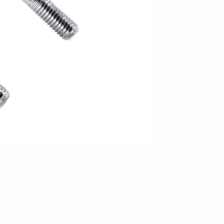
en
Wenden mit einem Anhänger
ützrad
Ladezubehör
Laderampe
Stützbei
Der richtige Reifendruck
Deine Checkliste vor Fahrantritt
Anschlussplan Anhängersteckd
Auf- und Abslippen
Werkzeug- &
Reifen / Alu
funktion
Anhänger richtig beladen
Winde
batteriekasten
/ Kotflüg
Richtige Stützlast
Sicherung von Booten
Parken mit Anhänger – Was gilt