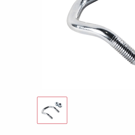
freund
Elektrik &
Kasten &
St
Beleuchtung
Laubgitteraufsatz
Boden
Zubehör-Kit
Kipp