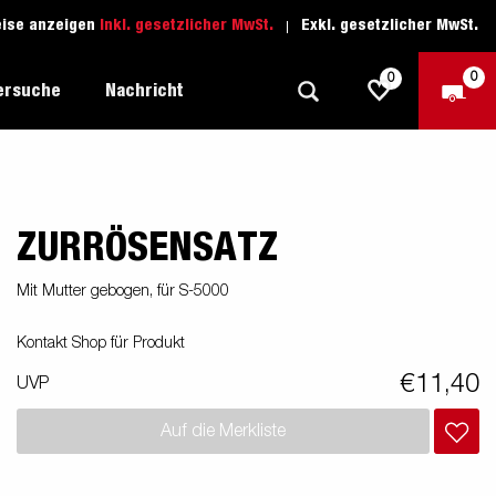
eise anzeigen
Inkl. gesetzlicher MwSt.
Exkl. gesetzlicher MwSt.
0
0
ersuche
Nachricht
ZURRÖSENSATZ
Freizeit-Anhänger
Fahrschule
sich
1205 Limited Edition
Boots-Anhänger
Ersatzteile
Mit Mutter gebogen, für S-5000
Anhänger für Autotransporte
Kontakt Shop für Produkt
nsporter
ckel
Schwerlast-Anhänger
€11,40
UVP
Wassersport-Anhänger
Auf die Merkliste
Anhänger für Unternehmer