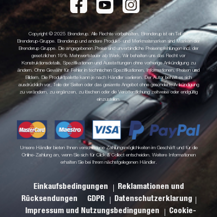
Copyright © 2025 Brenderup. Alle Rechte vorbehalten. Brenderup ist ein Teil der
Brenderup-Gruppe. Brenderup und andere Produkt- und Merkmalsmarken sind Marken der
Brenderup Gruppe. Die angegebenen Preise sind unverbindliche Preisempfehlungen incl. der
gesetzlichen 19% Mehrwertsteuer ab Werk. Wir behalten uns das Recht vor
Konstruktionsdetails, Spezifikationen und Ausstattungen ohne vorherige Ankündigung zu
ändern. Ohne Gewähr für Fehler in technischen Spezifikationen, Informationen, Preisen und
Bildern. Die Produktpalette kann je nach Händler variieren. Der Autor behält es sich
ausdrücklich vor, Teile der Seiten oder das gesamte Angebot ohne gesonderte Ankündigung
zu verändern, zu ergänzen, zu löschen oder die Veröffentlichung zeitweise oder endgültig
einzustellen.
Unsere Händler bieten Ihnen verschiedene Zahlungsmöglichkeiten im Geschäft und für die
Online-Zahlung an, wenn Sie sich für Click & Collect entscheiden. Weitere Informationen
erhalten Sie bei Ihrem nächstgelegenen Händler.
Einkaufsbedingungen
Reklamationen und
Rücksendungen
GDPR
Datenschutzerklarung
Impressum und Nutzungsbedingungen
Cookie-