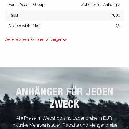
Portal Access Group
Zubehör für Anhänger
Passt
7000
Nettogewicht / kg)
0,5
Weitere Spezifikationen anzeigen
ANHÄNGER FÜR JEDEN
ZWECK
Alle Preise im Webshop sind Ladenpreise in EUR,
inklusive Mehrwertsteuer. Rabatte und Mengenpreise