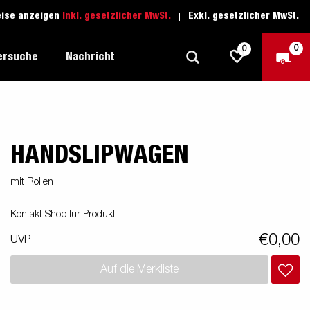
eise anzeigen
Inkl. gesetzlicher MwSt.
Exkl. gesetzlicher MwSt.
0
0
ersuche
Nachricht
HANDSLIPWAGEN
Freizeit-Anhänger
Fahrschule
sich
1205 Limited Edition
Boots-Anhänger
Ersatzteile
mit Rollen
Anhänger für Autotransporte
Kontakt Shop für Produkt
nsporter
ckel
Schwerlast-Anhänger
€0,00
UVP
Wassersport-Anhänger
Auf die Merkliste
Anhänger für Unternehmer