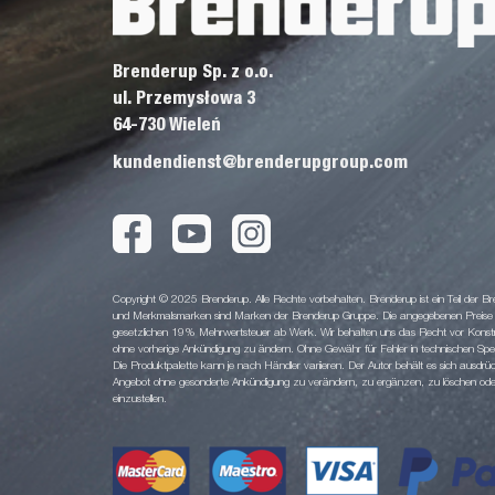
Brenderup Sp. z o.o.
ul. Przemysłowa 3
64-730 Wieleń
kundendienst@brenderupgroup.com
Copyright © 2025 Brenderup. Alle Rechte vorbehalten. Brenderup ist ein Teil der
und Merkmalsmarken sind Marken der Brenderup Gruppe. Die angegebenen Preise sin
gesetzlichen 19% Mehrwertsteuer ab Werk. Wir behalten uns das Recht vor Konstruk
ohne vorherige Ankündigung zu ändern. Ohne Gewähr für Fehler in technischen Spezi
Die Produktpalette kann je nach Händler variieren. Der Autor behält es sich ausdrüc
Angebot ohne gesonderte Ankündigung zu verändern, zu ergänzen, zu löschen oder d
einzustellen.