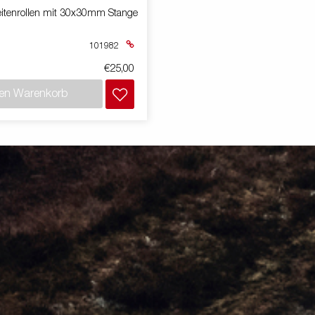
itenrollen mit 30x30mm Stange
101982
€25,00
den Warenkorb