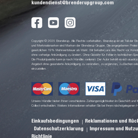
kundendienst@brenderupgroup.com
Copyright © 2025 Brenderup. Alle Rechte vorbehalten. Brenderup ist ein Teil der
und Merkmalsmarken sind Marken der Brenderup Gruppe. Die angegebenen Preise sin
gesetzlichen 19% Mehrwertsteuer ab Werk. Wir behalten uns das Recht vor Konstruk
ohne vorherige Ankündigung zu ändern. Ohne Gewähr für Fehler in technischen Spezi
Die Produktpalette kann je nach Händler variieren. Der Autor behält es sich ausdrüc
Angebot ohne gesonderte Ankündigung zu verändern, zu ergänzen, zu löschen oder d
einzustellen.
Unsere Händler bieten Ihnen verschiedene Zahlungsmöglichkeiten im Geschäft und für
Collect entscheiden. Weitere Informationen erhalten Sie bei Ihrem nächstgelegenen 
Einkaufsbedingungen
Reklamationen und Rü
Datenschutzerklarung
Impressum und Nutz
Richtlinie