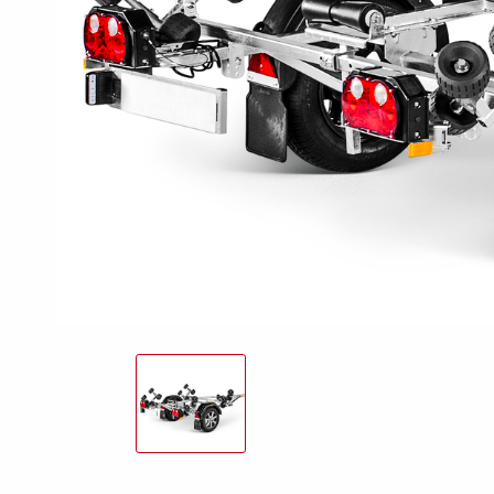
freund
Elektrik &
Kasten &
St
Beleuchtung
Laubgitteraufsatz
Boden
Zubehör-Kit
Kipp