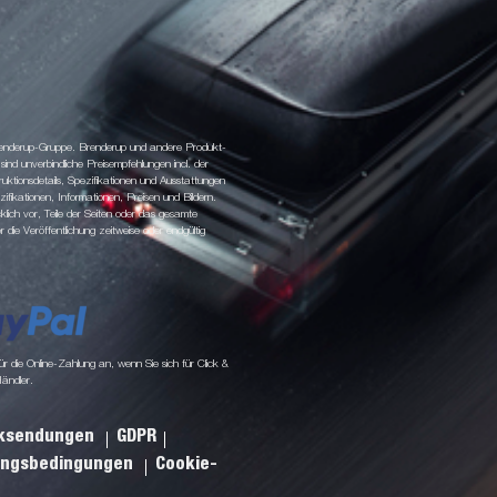
 Brenderup-Gruppe. Brenderup und andere Produkt-
d unverbindliche Preisempfehlungen incl. der
tionsdetails, Spezifikationen und Ausstattungen
fikationen, Informationen, Preisen und Bildern.
klich vor, Teile der Seiten oder das gesamte
ie Veröffentlichung zeitweise oder endgültig
 die Online-Zahlung an, wenn Sie sich für Click &
Händler.
cksendungen
GDPR
ungsbedingungen
Cookie-