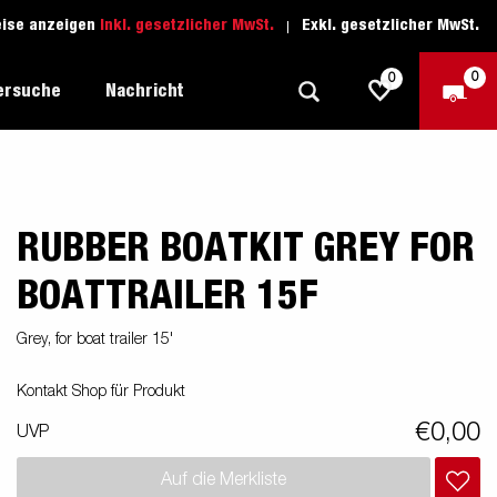
eise anzeigen
Inkl. gesetzlicher MwSt.
Exkl. gesetzlicher MwSt.
0
0
ersuche
Nachricht
RUBBER BOATKIT GREY FOR
Freizeit-Anhänger
Fahrschule
sich
1205 Limited Edition
Boots-Anhänger
Ersatzteile
BOATTRAILER 15F
Anhänger für Autotransporte
Grey, for boat trailer 15'
nsporter
ckel
Schwerlast-Anhänger
Kontakt Shop für Produkt
Wassersport-Anhänger
€0,00
UVP
Anhänger für Unternehmer
Auf die Merkliste