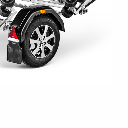
en
Wenden mit einem Anhänger
ützrad
Ladezubehör
Laderampe
Stützbei
Der richtige Reifendruck
Deine Checkliste vor Fahrantritt
Anschlussplan Anhängersteckd
Auf- und Abslippen
Werkzeug- &
Reifen / Alu
funktion
Anhänger richtig beladen
Winde
batteriekasten
/ Kotflüg
Richtige Stützlast
Sicherung von Booten
Parken mit Anhänger – Was gilt