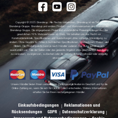
Copyright © 2025 Brenderup. Alle Rechte vorbehalten. Brenderup ist ein Teil der
Brenderup-Gruppe. Brenderup und andere Produkt- und Merkmalsmarken sind Marken der
Brenderup Gruppe. Die angegebenen Preise sind unverbindliche Preisempfehlungen incl. der
gesetzlichen 19% Mehrwertsteuer ab Werk. Wir behalten uns das Recht vor
Konstruktionsdetails, Spezifikationen und Ausstattungen ohne vorherige Ankündigung zu
ändern. Ohne Gewähr für Fehler in technischen Spezifikationen, Informationen, Preisen und
Bildern. Die Produktpalette kann je nach Händler variieren. Der Autor behält es sich
ausdrücklich vor, Teile der Seiten oder das gesamte Angebot ohne gesonderte Ankündigung
zu verändern, zu ergänzen, zu löschen oder die Veröffentlichung zeitweise oder endgültig
einzustellen.
Unsere Händler bieten Ihnen verschiedene Zahlungsmöglichkeiten im Geschäft und für die
Online-Zahlung an, wenn Sie sich für Click & Collect entscheiden. Weitere Informationen
erhalten Sie bei Ihrem nächstgelegenen Händler.
Einkaufsbedingungen
Reklamationen und
Rücksendungen
GDPR
Datenschutzerklarung