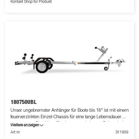
Kontakt Shop für Produkt
Sicherungskette ausgestattet. Mehrfach verstellbare Premium
Super Rollen mit Soft-Top-Beschichtung. Die verstellbaren
Teleskopleuchten erleichtern die Nutzung des Bootsanhängers
und bieten mehr Flexibilität, Komfort und Sicherheit auf der
Straße. Vollständig wasserdichte Lampeneinheit einschließlich
Stecker und Kabel. Die gezeigten Bilder dienen nur zur
Illustration und können vom Original abweichen oder optionales
Zubehör enthalten.
180750UBL
Unser ungebremster Anhänger für Boote bis 18" ist mit einem
feuerverzinkten Einzel-Chassis für eine lange Lebensdauer
ausgestattet. Dies bietet Dir ein ausgezeichnetes Fahrverhalten.
Weitere anzeigen
Die belastbaren Premium Rollen haben die Aufgabe einen
Art nr
311959
geringen Einfluss auf Deinen Bootsrumpf zu nehmen. Die