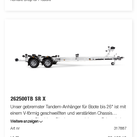
und mit einer extra Sicherungskette ausgestattet. Die
begehbaren Kotflügel bieten zusätzlich die Funktion eines
Auftritts. Die verstellbaren Teleskopleuchten erleichtern die
Nutzung des Bootsanhängers und bieten mehr Flexibilität,
Komfort und Sicherheit auf der Straße. Vollständig wasserdichte
Lampeneinheit einschließlich Stecker und Kabel. Die gezeigten
Bilder dienen nur zur Illustration und können vom Original
abweichen oder optionales Zubehör enthalten.
262500TB SR X
Unser gebremster Tandem-Anhänger für Boote bis 26" ist mit
einem V-förmig geschweißten und verstärkten Chassis
ausgestattet. Dies bietet Dir ein ausgezeichnetes Fahrverhalten.
Weitere anzeigen
Das feuerverzinkte Chassis gewährt Deinem Boot eine lange
Art nr
317887
Lebensdauer. Die elektrischen Leitungen sind im Inneren