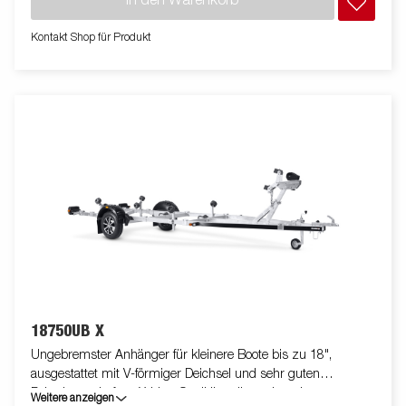
In den Warenkorb
eine lange Lebensdauer. Die geschlossene Winde schützt vor
Schmutz und Witterung. Der Windenstand ist leicht verstellbar
Kontakt Shop für Produkt
und mit einer extra Sicherungskette ausgestattet. Die
begehbaren Kotflügel bieten zusätzlich die Funktion eines
Auftritts. Die verstellbaren Teleskopleuchten erleichtern die
Nutzung des Bootsanhängers und bieten mehr Flexibilität,
Komfort und Sicherheit auf der Straße. Vollständig wasserdichte
Lampeneinheit einschließlich Stecker und Kabel. Die gezeigten
Bilder dienen nur zur Illustration und können vom Original
abweichen oder optionales Zubehör enthalten
18750UB X
Ungebremster Anhänger für kleinere Boote bis zu 18",
ausgestattet mit V-förmiger Deichsel und sehr guten
Fahreigenschaften. X-Line-Qualitätsrollen mit geringen
Weitere anzeigen