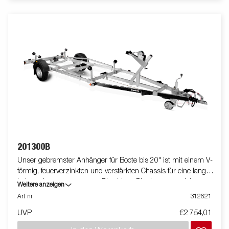
enthalten.
201300B
Unser gebremster Anhänger für Boote bis 20" ist mit einem V-
förmig, feuerverzinkten und verstärkten Chassis für eine lange
Lebensdauer ausgestattet. Dies bietet Dir ein ausgezeichnetes
Weitere anzeigen
Fahrverhalten. Die belastbaren Premium Rollen und Premium
Art nr
312621
Seitenrollen haben die Aufgabe einen geringen Einfluss auf
UVP
€2 754,01
Deinen Bootsrumpf zu nehmen. Die elektrischen Leitungen
sind vollständig verdeckt und im Inneren Deines Fahrgestell