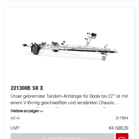
und können vom Original abweichen oder optionales Zubehör
enthalten.
221300B SR X
Unser gebremster Tandem-Anhänger für Boote bis 22" ist mit
einem V-förmig geschweißten und verstärkten Chassis
ausgestattet. Dies bietet Dir ein ausgezeichnetes Fahrverhalten.
Weitere anzeigen
Das feuerverzinkte Chassis gewährt Deinem Boot eine lange
Art nr
317884
Lebensdauer. Die elektrischen Leitungen sind im Inneren
UVP
€4 588,29
Deines Fahrgestell geschützt verlegt. Die wasserdichten
Radlager mit rostfreien Bremsseilen aus Edelstahl sorgen für