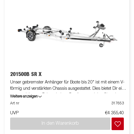
201500B SR X
Unser gebremster Anhänger für Boote bis 20" ist mit einem V-
förmig und verstärkten Chassis ausgestattet. Dies bietet Dir ein
ausgezeichnetes Fahrverhalten. Das feuerverzinkte Chassis
Weitere anzeigen
gewährt Deinem Boot eine lange Lebensdauer. Die elektrischen
Art nr
317653
Leitungen sind im Inneren Deines Fahrgestell geschützt
UVP
€4 355,40
verlegt. Die wasserdichten Radlager mit rostfreien Bremsseilen
aus Edelstahl sorgen für eine lange Lebensdauer. Die
In den Warenkorb
geschlossene Winde schützt vor Schmutz und Witterung. Der
Windenstand ist leicht verstellbar und mit einer extra