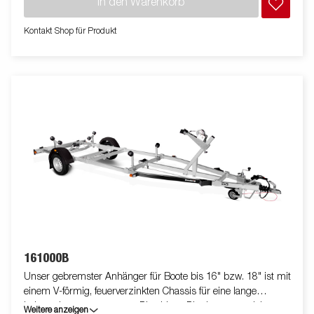
In den Warenkorb
geschützt. Die wasserdichten Radlager sorgen für eine lange
Lebensdauer. Die Winde und der Windenstand sind leicht
Kontakt Shop für Produkt
verstellbar. Die gezeigten Bilder dienen nur zur Illustration und
können vom Original abweichen oder optionales Zubehör
enthalten.
161000B
Unser gebremster Anhänger für Boote bis 16" bzw. 18" ist mit
einem V-förmig, feuerverzinkten Chassis für eine lange
Lebensdauer ausgestattet. Dies bietet Dir ein ausgezeichnetes
Weitere anzeigen