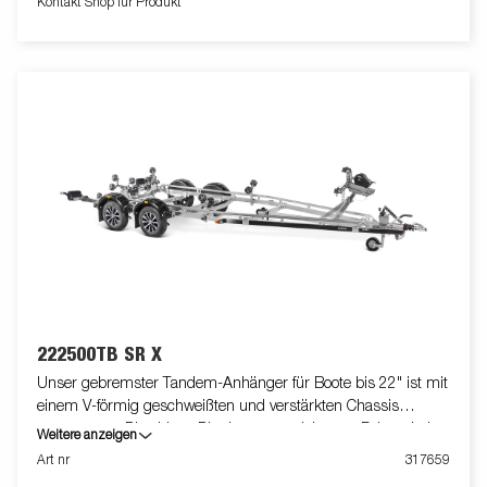
Kontakt Shop für Produkt
abweichen oder optionales Zubehör enthalten.
222500TB SR X
Unser gebremster Tandem-Anhänger für Boote bis 22" ist mit
einem V-förmig geschweißten und verstärkten Chassis
ausgestattet. Dies bietet Dir ein ausgezeichnetes Fahrverhalten.
Weitere anzeigen
Das feuerverzinkte Chassis gewährt Deinem Boot eine lange
Art nr
317659
Lebensdauer. Die elektrischen Leitungen sind im Inneren