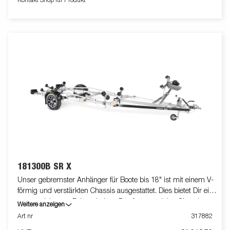
Kontakt Shop für Produkt
Winde schützt vor Schmutz und Witterung. Der Windenstand
ist leicht verstellbar und mit einer extra Sicherungskette
ausgestattet. Die verstellbaren Teleskopleuchten erleichtern die
Nutzung des Bootsanhängers und bieten mehr Flexibilität,
Komfort und Sicherheit auf der Straße. Vollständig wasserdichte
Lampeneinheit einschließlich Stecker und Kabel. Die gezeigten
Bilder dienen nur zur Illustration und können vom Original
abweichen oder optionales Zubehör enthalten.
181300B SR X
Unser gebremster Anhänger für Boote bis 18" ist mit einem V-
förmig und verstärkten Chassis ausgestattet. Dies bietet Dir ein
ausgezeichnetes Fahrverhalten. Das feuerverzinkte Chassis
Weitere anzeigen
gewährt Deinem Boot eine lange Lebensdauer. Die elektrischen
Art nr
317882
Leitungen sind im Inneren Deines Fahrgestell geschützt