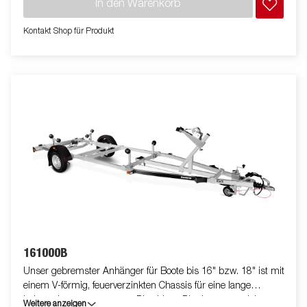
In den Warenkorb
geschützt. Die wasserdichten Radlager sorgen für eine lange
Lebensdauer. Die Winde und der Windenstand sind leicht
Kontakt Shop für Produkt
verstellbar. Die gezeigten Bilder dienen nur zur Illustration und
können vom Original abweichen oder optionales Zubehör
enthalten.
161000B
Unser gebremster Anhänger für Boote bis 16" bzw. 18" ist mit
einem V-förmig, feuerverzinkten Chassis für eine lange
Lebensdauer ausgestattet. Dies bietet Dir ein ausgezeichnetes
Weitere anzeigen