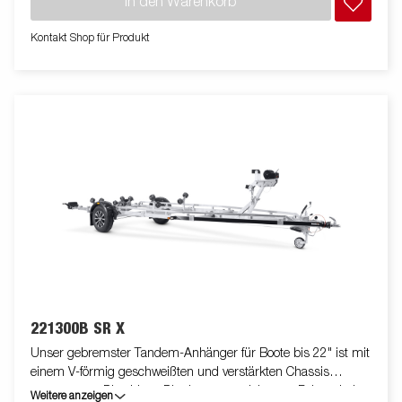
In den Warenkorb
Leitungen sind vollständig verdeckt und im Inneren Deines
Fahrgestells geschützt. Die wasserdichten Radlager sorgen für
Kontakt Shop für Produkt
eine lange Lebensdauer. Die Winde und der Windenstand sind
leicht verstellbar. Die gezeigten Bilder dienen nur zur Illustration
und können vom Original abweichen oder optionales Zubehör
enthalten.
221300B SR X
Unser gebremster Tandem-Anhänger für Boote bis 22" ist mit
einem V-förmig geschweißten und verstärkten Chassis
ausgestattet. Dies bietet Dir ein ausgezeichnetes Fahrverhalten.
Weitere anzeigen