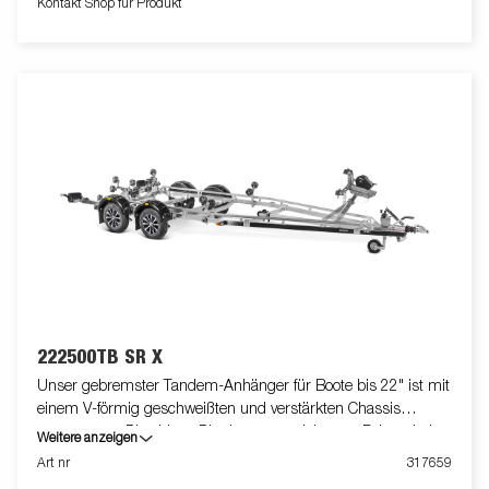
Kontakt Shop für Produkt
abweichen oder optionales Zubehör enthalten.
222500TB SR X
Unser gebremster Tandem-Anhänger für Boote bis 22" ist mit
einem V-förmig geschweißten und verstärkten Chassis
ausgestattet. Dies bietet Dir ein ausgezeichnetes Fahrverhalten.
Weitere anzeigen
Das feuerverzinkte Chassis gewährt Deinem Boot eine lange
Art nr
317659
Lebensdauer. Die elektrischen Leitungen sind im Inneren