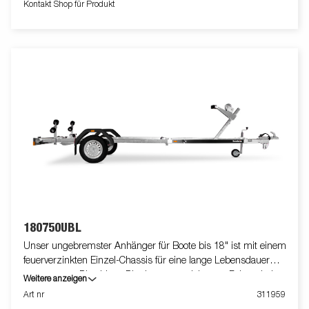
Kontakt Shop für Produkt
Sicherungskette ausgestattet. Mehrfach verstellbare Premium
Super Rollen mit Soft-Top-Beschichtung. Die verstellbaren
Teleskopleuchten erleichtern die Nutzung des Bootsanhängers
und bieten mehr Flexibilität, Komfort und Sicherheit auf der
Straße. Vollständig wasserdichte Lampeneinheit einschließlich
Stecker und Kabel. Die gezeigten Bilder dienen nur zur
Illustration und können vom Original abweichen oder optionales
Zubehör enthalten.
180750UBL
Unser ungebremster Anhänger für Boote bis 18" ist mit einem
feuerverzinkten Einzel-Chassis für eine lange Lebensdauer
ausgestattet. Dies bietet Dir ein ausgezeichnetes Fahrverhalten.
Weitere anzeigen
Die belastbaren Premium Rollen haben die Aufgabe einen
Art nr
311959
geringen Einfluss auf Deinen Bootsrumpf zu nehmen. Die