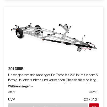
enthalten.
201300B
Unser gebremster Anhänger für Boote bis 20" ist mit einem V-
förmig, feuerverzinkten und verstärkten Chassis für eine lange
Lebensdauer ausgestattet. Dies bietet Dir ein ausgezeichnetes
Weitere anzeigen
Fahrverhalten. Die belastbaren Premium Rollen und Premium
Art nr
312621
Seitenrollen haben die Aufgabe einen geringen Einfluss auf
UVP
€2 754,01
Deinen Bootsrumpf zu nehmen. Die elektrischen Leitungen
sind vollständig verdeckt und im Inneren Deines Fahrgestell