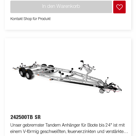
Inneren Deines Fahrgestell geschützt. Die wasserdichten
In den Warenkorb
Radlager sorgen für eine lange Lebensdauer. Die gezeigten
Bilder dienen nur zur Illustration und können vom Original
Kontakt Shop für Produkt
abweichen oder optionales Zubehör enthalten.
242500TB SR
Unser gebremster Tandem Anhänger für Boote bis 24" ist mit
einem V-förmig geschweißten, feuerverzinkten und verstärkten