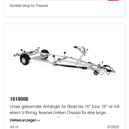
Lebensdauer. Die Winde und der Windenstand sind leicht
Kontakt Shop für Produkt
verstellbar. Die gezeigten Bilder dienen nur zur Illustration und
können vom Original abweichen oder optionales Zubehör
enthalten.
161000B
Unser gebremster Anhänger für Boote bis 16" bzw. 18" ist mit
einem V-förmig, feuerverzinkten Chassis für eine lange
Lebensdauer ausgestattet. Dies bietet Dir ein ausgezeichnetes
Weitere anzeigen
Fahrverhalten. Die belastbaren Premium Rollen und Premium
Art nr
312620