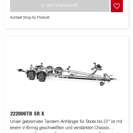
Radlager mit rostfreien Bremsseilen aus Edelstahl sorgen für
In den Warenkorb
eine lange Lebensdauer. Die geschlossene Winde schützt vor
Schmutz und Witterung. Der Windenstand ist leicht verstellbar
Kontakt Shop für Produkt
und mit einer extra Sicherungskette ausgestattet. Die
begehbaren Kotflügel bieten zusätzlich die Funktion eines
Auftritts. Die verstellbaren Teleskopleuchten erleichtern die
Nutzung des Bootsanhängers und bieten mehr Flexibilität,
Komfort und Sicherheit auf der Straße. Vollständig wasserdichte
Lampeneinheit einschließlich Stecker und Kabel.Die gezeigten
Bilder dienen nur zur Illustration und können vom Original
abweichen oder optionales Zubehör enthalten
222000TB SR X
Unser gebremster Tandem-Anhänger für Boote bis 22" ist mit
einem V-förmig geschweißten und verstärkten Chassis