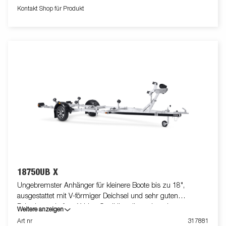
Schmutz und Witterung. Der Windenstand ist leicht verstellbar
Kontakt Shop für Produkt
und mit einer extra Sicherungskette ausgestattet. Die
begehbaren Kotflügel bieten zusätzlich die Funktion eines
Auftritts. Die verstellbaren Teleskopleuchten erleichtern die
Nutzung des Bootsanhängers und bieten mehr Flexibilität,
Komfort und Sicherheit auf der Straße. Vollständig wasserdichte
Lampeneinheit einschließlich Stecker und Kabel. Die gezeigten
Bilder dienen nur zur Illustration und können vom Original
abweichen oder optionales Zubehör enthalten
18750UB X
Ungebremster Anhänger für kleinere Boote bis zu 18",
ausgestattet mit V-förmiger Deichsel und sehr guten
Fahreigenschaften. X-Line-Qualitätsrollen mit geringen
Weitere anzeigen
Auswirkungen auf den Bootsrumpf. Kippbare Heckwippe und
Art nr
317881