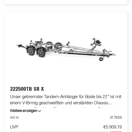
222500TB SR X
Unser gebremster Tandem-Anhänger für Boote bis 22" ist mit
einem V-förmig geschweißten und verstärkten Chassis
ausgestattet. Dies bietet Dir ein ausgezeichnetes Fahrverhalten.
Weitere anzeigen
Das feuerverzinkte Chassis gewährt Deinem Boot eine lange
Art nr
317659
Lebensdauer. Die elektrischen Leitungen sind im Inneren
UVP
€5 909,19
Deines Fahrgestell geschützt verlegt. Die wasserdichten