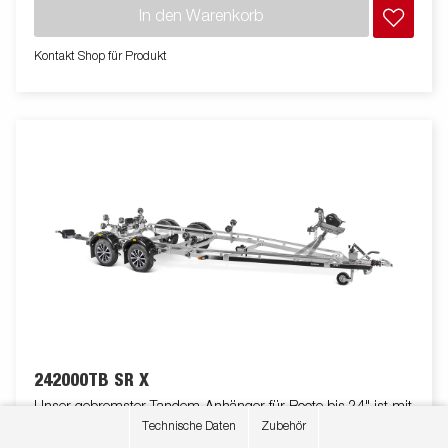
Radlager mit rostfreien Bremsseilen aus Edelstahl sorgen für
In den Warenkorb
eine lange Lebensdauer. Zusätzlichen Schutz bieten die
geschlossenen und begehbaren Kotflügel. Die geschlossene
Kontakt Shop für Produkt
Winde schützt vor Schmutz und Witterung. Der Windenstand
ist leicht verstellbar und mit einer extra Sicherungskette
ausgestattet. Die verstellbaren Teleskopleuchten erleichtern die
Nutzung des Bootsanhängers und bieten mehr Flexibilität,
Komfort und Sicherheit auf der Straße. Vollständig wasserdichte
Lampeneinheit einschließlich Stecker und Kabel. Die gezeigten
Bilder dienen nur zur Illustration und können vom Original
abweichen oder optionales Zubehör enthalten.
242000TB SR X
Unser gebremster Tandem-Anhänger für Boote bis 24" ist mit
Technische Daten
Zubehör
einem V-förmig geschweißten und verstärkten Chassis