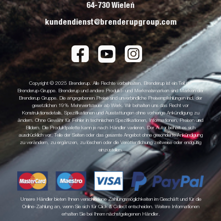
64-730 Wieleń
kundendienst@brenderupgroup.com
Copyright © 2025 Brenderup. Alle Rechte vorbehalten. Brenderup ist ein Teil der
Brenderup-Gruppe. Brenderup und andere Produkt- und Merkmalsmarken sind Marken der
Brenderup Gruppe. Die angegebenen Preise sind unverbindliche Preisempfehlungen incl. der
gesetzlichen 19% Mehrwertsteuer ab Werk. Wir behalten uns das Recht vor
Konstruktionsdetails, Spezifikationen und Ausstattungen ohne vorherige Ankündigung zu
ändern. Ohne Gewähr für Fehler in technischen Spezifikationen, Informationen, Preisen und
Bildern. Die Produktpalette kann je nach Händler variieren. Der Autor behält es sich
ausdrücklich vor, Teile der Seiten oder das gesamte Angebot ohne gesonderte Ankündigung
zu verändern, zu ergänzen, zu löschen oder die Veröffentlichung zeitweise oder endgültig
einzustellen.
Unsere Händler bieten Ihnen verschiedene Zahlungsmöglichkeiten im Geschäft und für die
Online-Zahlung an, wenn Sie sich für Click & Collect entscheiden. Weitere Informationen
erhalten Sie bei Ihrem nächstgelegenen Händler.