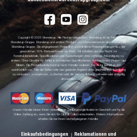
Copyright © 2025 Brenderup. Alle Rechte vorbehalten. Brenderup ist ein Teil der
Brenderup-Gruppe. Brenderup und andere Produkt- und Merkmalsmarken sind Marken der
Brenderup Gruppe. Die angegebenen Preise sind unverbindliche Preisempfehlungen incl. der
gesetzlichen 19% Mehrwertsteuer ab Werk. Wir behalten uns das Recht vor
Konstruktionsdetails, Spezifikationen und Ausstattungen ohne vorherige Ankündigung zu
ändern. Ohne Gewähr für Fehler in technischen Spezifikationen, Informationen, Preisen und
Bildern. Die Produktpalette kann je nach Händler variieren. Der Autor behält es sich
ausdrücklich vor, Teile der Seiten oder das gesamte Angebot ohne gesonderte Ankündigung
zu verändern, zu ergänzen, zu löschen oder die Veröffentlichung zeitweise oder endgültig
einzustellen.
Unsere Händler bieten Ihnen verschiedene Zahlungsmöglichkeiten im Geschäft und für die
Online-Zahlung an, wenn Sie sich für Click & Collect entscheiden. Weitere Informationen
erhalten Sie bei Ihrem nächstgelegenen Händler.
Einkaufsbedingungen
Reklamationen und