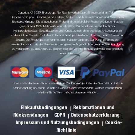
Copyright © 2025 Brenderup. Alle Rechte vorbehalten. Brenderup ist ein Teil der
Brenderup-Gruppe. Brenderup und andere Produkt- und Merkmalsmarken sind Marken der
Brenderup Gruppe. Die angegebenen Preise sind unverbindliche Preisempfehlungen incl. der
gesetzlichen 19% Mehrwertsteuer ab Werk. Wir behalten uns das Recht vor
Konstruktionsdetails, Spezifikationen und Ausstattungen ohne vorherige Ankündigung zu
ändern. Ohne Gewähr für Fehler in technischen Spezifikationen, Informationen, Preisen und
Bildern. Die Produktpalette kann je nach Händler variieren. Der Autor behält es sich
ausdrücklich vor, Teile der Seiten oder das gesamte Angebot ohne gesonderte Ankündigung
zu verändern, zu ergänzen, zu löschen oder die Veröffentlichung zeitweise oder endgültig
einzustellen.
Unsere Händler bieten Ihnen verschiedene Zahlungsmöglichkeiten im Geschäft und für die
Online-Zahlung an, wenn Sie sich für Click & Collect entscheiden. Weitere Informationen
erhalten Sie bei Ihrem nächstgelegenen Händler.
Einkaufsbedingungen
Reklamationen und
Rücksendungen
GDPR
Datenschutzerklarung
Impressum und Nutzungsbedingungen
Cookie-
Richtlinie