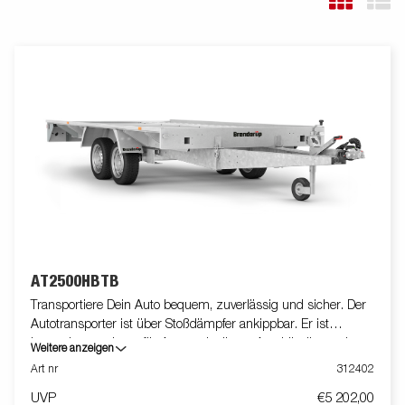
AT2500HBTB
Transportiere Dein Auto bequem, zuverlässig und sicher. Der
Autotransporter ist über Stoßdämpfer ankippbar. Er ist
besonders geeignet für Autowerkstätten, Autohändler und
Weitere anzeigen
Autoliebhaber. Die Kombination von Neigung und Rampen
Art nr
312402
(standardmäßig enthalten) führt zu einem niedrigen Ladewinkel
UVP
€5 202,00
beim Laden Deines Autos. Dank der breiten Fahrschienen auf