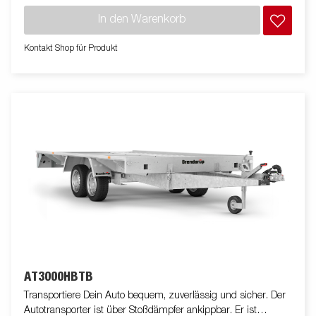
der Plattform kann eine Vielzahl von großen und kleinen Autos
In den Warenkorb
einfach geladen werden. Mit dem flexiblen Zubehörsortiment
kannst Du deinen Autotransporter zusätzlich nach Deinen
Kontakt Shop für Produkt
Anforderungen ausstatten.
AT3000HBTB
Transportiere Dein Auto bequem, zuverlässig und sicher. Der
Autotransporter ist über Stoßdämpfer ankippbar. Er ist