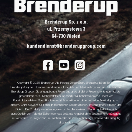
Brenderup Sp. z o.o.
ul. Przemysłowa 3
64-730 Wieleń
kundendienst@brenderupgroup.com
Copyright © 2025 Brenderup. Alle Rechte vorbehalten. Brenderup ist ein Teil der
Brenderup-Gruppe. Brenderup und andere Produkt- und Merkmalsmarken sind Marken der
Brenderup Gruppe. Die angegebenen Preise sind unverbindliche Preisempfehlungen incl. der
gesetzlichen 19% Mehrwertsteuer ab Werk. Wir behalten uns das Recht vor
Konstruktionsdetails, Spezifikationen und Ausstattungen ohne vorherige Ankündigung zu
ändern. Ohne Gewähr für Fehler in technischen Spezifikationen, Informationen, Preisen und
Bildern. Die Produktpalette kann je nach Händler variieren. Der Autor behält es sich
ausdrücklich vor, Teile der Seiten oder das gesamte Angebot ohne gesonderte Ankündigung
zu verändern, zu ergänzen, zu löschen oder die Veröffentlichung zeitweise oder endgültig
einzustellen.