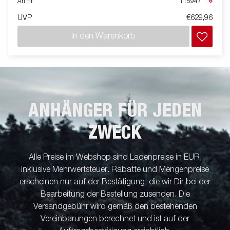
Art nr
115947
UVP
€629,96
In den Warenkorb
ANHÄNGER FÜR JEDEN
ZWECK
Alle Preise im Webshop sind Ladenpreise in EUR,
inklusive Mehrwertsteuer. Rabatte und Mengenpreise
erscheinen nur auf der Bestätigung, die wir Dir bei der
Bearbeitung der Bestellung zusenden. Die
Versandgebühr wird gemäß den bestehenden
Vereinbarungen berechnet und ist auf der