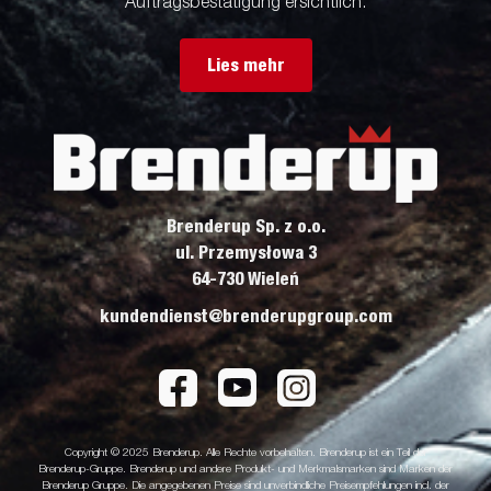
Auftragsbestätigung ersichtlich.
Lies mehr
Brenderup Sp. z o.o.
ul. Przemysłowa 3
64-730 Wieleń
kundendienst@brenderupgroup.com
Copyright © 2025 Brenderup. Alle Rechte vorbehalten. Brenderup ist ein Teil der
Brenderup-Gruppe. Brenderup und andere Produkt- und Merkmalsmarken sind Marken der
Brenderup Gruppe. Die angegebenen Preise sind unverbindliche Preisempfehlungen incl. der