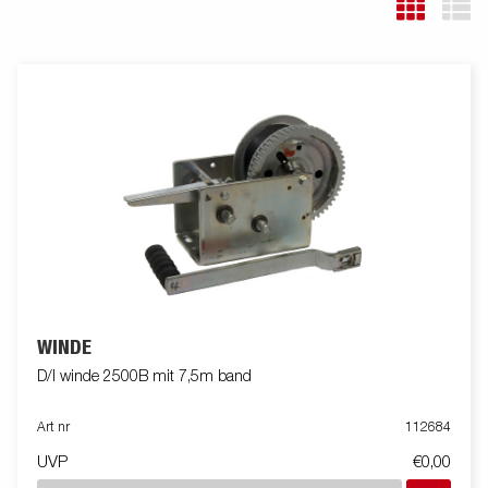
WINDE
D/l winde 2500B mit 7,5m band
Art nr
112684
UVP
€0,00