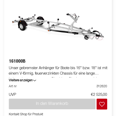
161000B
Unser gebremster Anhänger für Boote bis 16" bzw. 18" ist mit
einem V-förmig, feuerverzinkten Chassis für eine lange
Lebensdauer ausgestattet. Dies bietet Dir ein ausgezeichnetes
Weitere anzeigen
Fahrverhalten. Die belastbaren Premium Rollen und Premium
Art nr
312620
Seitenrollen haben die Aufgabe einen geringen Einfluss auf
UVP
€2 525,00
Deinen Bootsrumpf zu nehmen. Die elektrischen Leitungen
sind vollständig verdeckt und im Inneren Deines Fahrgestell
In den Warenkorb
geschützt. Die wasserdichten Radlager sorgen für eine lange
Lebensdauer. Die Winde und der Windenstand sind leicht
Kontakt Shop für Produkt