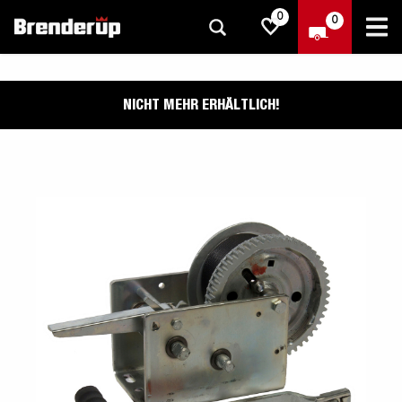
0
0
NICHT MEHR ERHÄLTLICH!