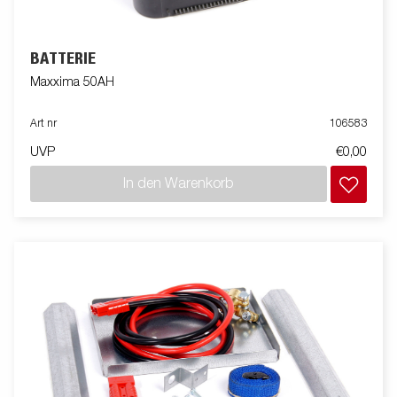
BATTERIE
Maxxima 50AH
Art nr
106583
UVP
€0,00
In den Warenkorb