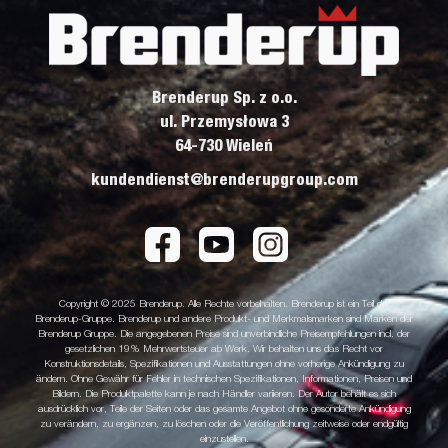
Brenderup Sp. z o.o.
ul. Przemysłowa 3
64-730 Wieleń
kundendienst@brenderupgroup.com
Copyright © 2025 Brenderup. Alle Rechte vorbehalten. Brenderup ist ein Teil der
Brenderup-Gruppe. Brenderup und andere Produkt- und Merkmalsmarken sind Marken der
Brenderup Gruppe. Die angegebenen Preise sind unverbindliche Preisempfehlungen incl. der
gesetzlichen 19% Mehrwertsteuer ab Werk. Wir behalten uns das Recht vor
Konstruktionsdetails, Spezifikationen und Ausstattungen ohne vorherige Ankündigung zu
ändern. Ohne Gewähr für Fehler in technischen Spezifikationen, Informationen, Preisen und
Bildern. Die Produktpalette kann je nach Händler variieren. Der Autor behält es sich
ausdrücklich vor, Teile der Seiten oder das gesamte Angebot ohne gesonderte Ankündigung
zu verändern, zu ergänzen, zu löschen oder die Veröffentlichung zeitweise oder endgültig
einzustellen.