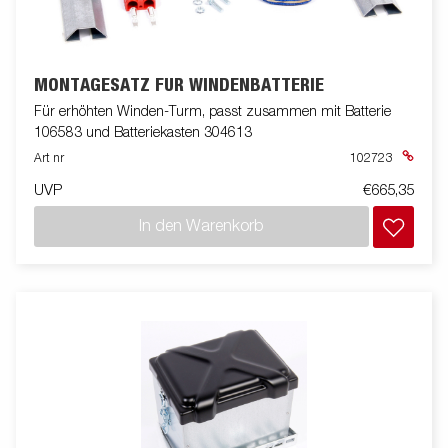
MONTAGESATZ FÜR WINDENBATTERIE
Für erhöhten Winden-Turm, passt zusammen mit Batterie
106583 und Batteriekasten 304613
Art nr
102723
UVP
€665,35
In den Warenkorb