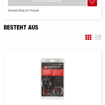
In den Warenkorb
eine lange Lebensdauer. Die geschlossene Winde schützt vor
Schmutz und Witterung. Der Windenstand ist leicht verstellbar
Kontakt Shop für Produkt
und mit einer extra Sicherungskette ausgestattet. Die
begehbaren Kotflügel bieten zusätzlich die Funktion eines
Auftritts. Die verstellbaren Teleskopleuchten erleichtern die
BESTEHT AUS
Nutzung des Bootsanhängers und bieten mehr Flexibilität,
Komfort und Sicherheit auf der Straße. Vollständig wasserdichte
Lampeneinheit einschließlich Stecker und Kabel. Die gezeigten
Bilder dienen nur zur Illustration und können vom Original
abweichen oder optionales Zubehör enthalten.