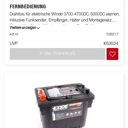
FERNBEDIENUNG
Drahtlos, für elektrische Winde 3700-4700DC, 5000DC warnen.
Inklusive Funksender, Empfänger, Halter und Montagesatz.
Überprüfen Sie die Winde aus bis zu 15 m Entfernung.
Weitere anzeigen
Art nr
106517
UVP
€636,04
In den Warenkorb