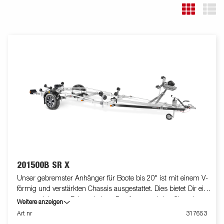
201500B SR X
Unser gebremster Anhänger für Boote bis 20" ist mit einem V-
förmig und verstärkten Chassis ausgestattet. Dies bietet Dir ein
ausgezeichnetes Fahrverhalten. Das feuerverzinkte Chassis
Weitere anzeigen
gewährt Deinem Boot eine lange Lebensdauer. Die elektrischen
Art nr
317653
Leitungen sind im Inneren Deines Fahrgestell geschützt