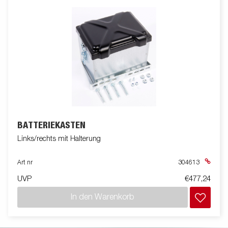
BATTERIEKASTEN
Links/rechts mit Halterung
Art nr
304613
UVP
€477,24
In den Warenkorb