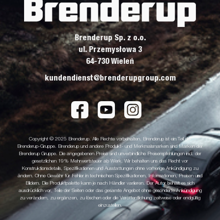
Brenderup Sp. z o.o.
ul. Przemysłowa 3
64-730 Wieleń
kundendienst@brenderupgroup.com
Copyright © 2025 Brenderup. Alle Rechte vorbehalten. Brenderup ist ein Teil der
Brenderup-Gruppe. Brenderup und andere Produkt- und Merkmalsmarken sind Marken der
Brenderup Gruppe. Die angegebenen Preise sind unverbindliche Preisempfehlungen incl. der
gesetzlichen 19% Mehrwertsteuer ab Werk. Wir behalten uns das Recht vor
Konstruktionsdetails, Spezifikationen und Ausstattungen ohne vorherige Ankündigung zu
ändern. Ohne Gewähr für Fehler in technischen Spezifikationen, Informationen, Preisen und
Bildern. Die Produktpalette kann je nach Händler variieren. Der Autor behält es sich
ausdrücklich vor, Teile der Seiten oder das gesamte Angebot ohne gesonderte Ankündigung
zu verändern, zu ergänzen, zu löschen oder die Veröffentlichung zeitweise oder endgültig
einzustellen.