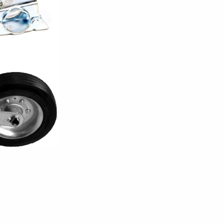
en
Wenden mit einem Anhänger
ützrad
Ladezubehör
Laderampe
Stützbei
Der richtige Reifendruck
Deine Checkliste vor Fahrantritt
Anschlussplan Anhängersteckd
Auf- und Abslippen
Werkzeug- &
Reifen / Alu
funktion
Anhänger richtig beladen
Winde
batteriekasten
/ Kotflüg
Richtige Stützlast
Sicherung von Booten
Parken mit Anhänger – Was gilt