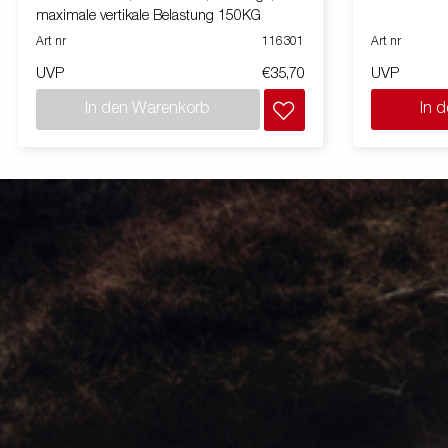
maximale vertikale Belastung 150KG
Art nr
116301
Art nr
UVP
€35,70
UVP
In den Warenkorb
In 