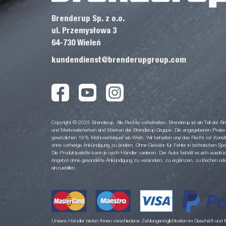
Brenderup Sp. z o.o.
ul. Przemysłowa 3
64-730 Wieleń
kundendienst@brenderupgroup.com
Copyright © 2025 Brenderup. Alle Rechte vorbehalten. Brenderup ist ein Teil der
und Merkmalsmarken sind Marken der Brenderup Gruppe. Die angegebenen Preise sin
gesetzlichen 19% Mehrwertsteuer ab Werk. Wir behalten uns das Recht vor Konstruk
ohne vorherige Ankündigung zu ändern. Ohne Gewähr für Fehler in technischen Spezi
Die Produktpalette kann je nach Händler variieren. Der Autor behält es sich ausdrüc
Angebot ohne gesonderte Ankündigung zu verändern, zu ergänzen, zu löschen oder d
einzustellen.
Unsere Händler bieten Ihnen verschiedene Zahlungsmöglichkeiten im Geschäft und für