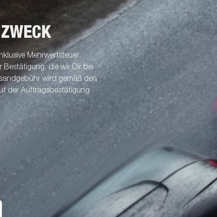
 ZWECK
nklusive Mehrwertsteuer.
Bestätigung, die wir Dir bei
ersandgebühr wird gemäß den
uf der Auftragsbestätigung