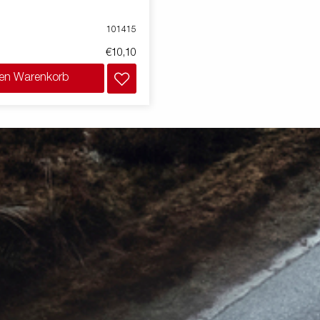
101415
€10,10
den Warenkorb