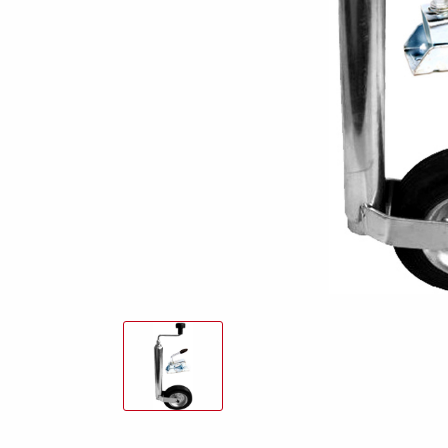
freund
Elektrik &
Kasten &
St
Beleuchtung
Laubgitteraufsatz
Boden
Zubehör-Kit
Kipp