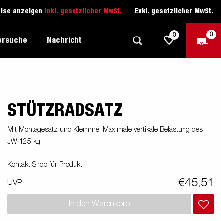
eise anzeigen
Inkl. gesetzlicher MwSt.
Exkl. gesetzlicher MwSt.
0
0
ersuche
Nachricht
STÜTZRADSATZ
Freizeit-Anhänger
Fahrschule
sich
1205 Limited Edition
Boots-Anhänger
Ersatzteile
Mit Montagesatz und Klemme. Maximale vertikale Belastung des
JW 125 kg
Anhänger für Autotransporte
nsporter
ckel
Schwerlast-Anhänger
Kontakt Shop für Produkt
€45,51
UVP
Wassersport-Anhänger
In den Warenkorb
Anhänger für Unternehmer