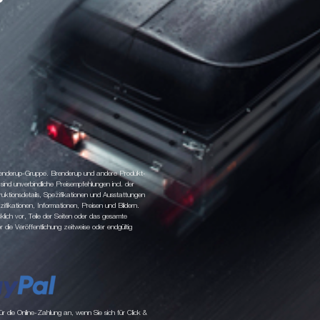
 Brenderup-Gruppe. Brenderup und andere Produkt-
d unverbindliche Preisempfehlungen incl. der
tionsdetails, Spezifikationen und Ausstattungen
fikationen, Informationen, Preisen und Bildern.
klich vor, Teile der Seiten oder das gesamte
ie Veröffentlichung zeitweise oder endgültig
 die Online-Zahlung an, wenn Sie sich für Click &