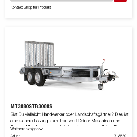
Kontakt Shop für Produkt
MT3080STB3000S
Bist Du vielleicht Handwerker oder Landschaftsgärtner? Dies ist
eine sichere Lösung zum Transport Deiner Maschinen und
Bagger. Niedriger Ladewinkel dank längerer verstärkter Rampe.
Weitere anzeigen
Die langen begehbaren Kotflügel geben Dir einen sicheren Tritt
Art nr
313839