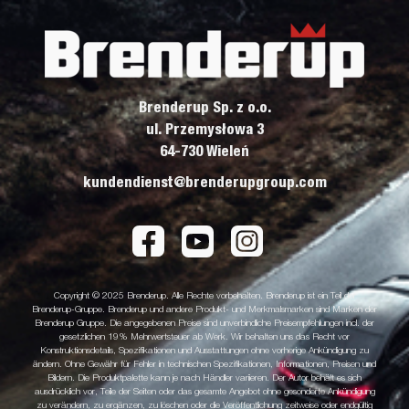
Brenderup Sp. z o.o.
ul. Przemysłowa 3
64-730 Wieleń
kundendienst@brenderupgroup.com
Copyright © 2025 Brenderup. Alle Rechte vorbehalten. Brenderup ist ein Teil der
Brenderup-Gruppe. Brenderup und andere Produkt- und Merkmalsmarken sind Marken der
Brenderup Gruppe. Die angegebenen Preise sind unverbindliche Preisempfehlungen incl. der
gesetzlichen 19% Mehrwertsteuer ab Werk. Wir behalten uns das Recht vor
Konstruktionsdetails, Spezifikationen und Ausstattungen ohne vorherige Ankündigung zu
ändern. Ohne Gewähr für Fehler in technischen Spezifikationen, Informationen, Preisen und
Bildern. Die Produktpalette kann je nach Händler variieren. Der Autor behält es sich
ausdrücklich vor, Teile der Seiten oder das gesamte Angebot ohne gesonderte Ankündigung
zu verändern, zu ergänzen, zu löschen oder die Veröffentlichung zeitweise oder endgültig