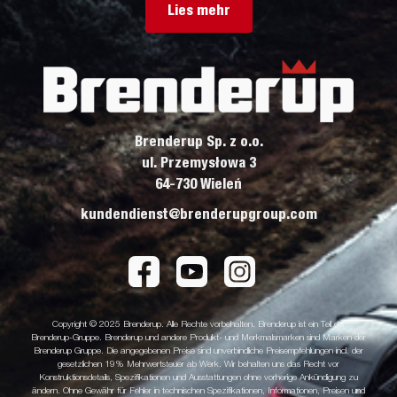
Lies mehr
Brenderup Sp. z o.o.
ul. Przemysłowa 3
64-730 Wieleń
kundendienst@brenderupgroup.com
Copyright © 2025 Brenderup. Alle Rechte vorbehalten. Brenderup ist ein Teil der
Brenderup-Gruppe. Brenderup und andere Produkt- und Merkmalsmarken sind Marken der
Brenderup Gruppe. Die angegebenen Preise sind unverbindliche Preisempfehlungen incl. der
gesetzlichen 19% Mehrwertsteuer ab Werk. Wir behalten uns das Recht vor
Konstruktionsdetails, Spezifikationen und Ausstattungen ohne vorherige Ankündigung zu
ändern. Ohne Gewähr für Fehler in technischen Spezifikationen, Informationen, Preisen und