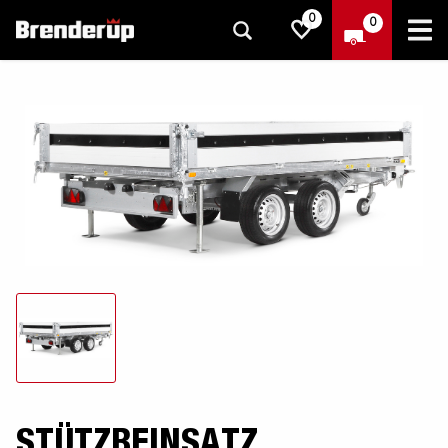
0
0
STÜTZBEINSATZ