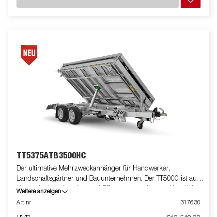
unübertroffene Stabilität. Seine Ladehöhe von 690 mm
vereinfacht das Beladen, während der 50-Grad-Kippwinkel und
die E-Pumpe für effizientes Entladen sorgen. Die Anhänger sind
serienmäßig mit einem integrierten Rampenschacht,
innenliegenden, versenkten gusseisernen 800-kg-Zurrösen,
externen Zurrpunkten, Pendelbordwand und LED-Leuchten
ausgestattet. Der Anhänger verfügt über einen Honeycomb
Boden, der sich aus seiner robusten Wabenkonstruktion ergibt
und maximale Tragfähigkeit sowie Langlebigkeit gewährleistet.
Damit ist er die perfekte Lösung für den Transport schwerer
Lasten und der perfekte Begleiter Ihrer Projekte. Passen Sie den
Anhänger mit Laubgitteraufsatz, Kastenaufsatz, einer Plane
oder weiterem Zubehör aus unserem umfangreichen Sortiment
an Ihre Bedürfnisse an. Die Abbildungen dienen nur zur
Veranschaulichung und können optionale Ausstattung zeigen.
TT5375ATB3500HC
Der ultimative Mehrzweckanhänger für Handwerker,
Landschaftsgärtner und Bauunternehmen. Der TT5000 ist auf
Kapazität, Langlebigkeit und Effizienz ausgelegt und bewältigt
Weitere anzeigen
mühelos anspruchsvolle Lasten wie Kies, Bagger und
Art nr
317630
Kompaktlader. Dank seiner robusten Rohrrahmenkonstruktion