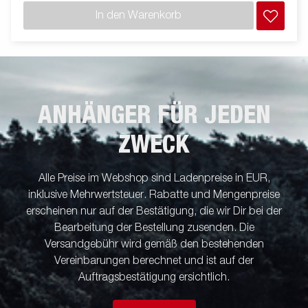
leistungsstarken elektrohydraulischen Kippsystem sorgt der
In den Warenkorb
BT5325 für ein reibungsloses und effizientes Entladen. Die
niedrige Ladehöhe vereinfacht das Beladen, während der hohe
Kippwinkel ein schnelles Entladen aller Materialien – von Sand
bis Erde – garantiert. Die BT5000-Serie kann mit einer Vielzahl
von Zubehörteilen individuell angepasst werden. Die
Abbildungen dienen nur zur Veranschaulichung und können
optionale Ausstattung zeigen.
ANHÄNGER FÜR JEDEN
ZWECK
Alle Preise im Webshop sind Ladenpreise in EUR,
inklusive Mehrwertsteuer. Rabatte und Mengenpreise
erscheinen nur auf der Bestätigung, die wir Dir bei der
Bearbeitung der Bestellung zusenden. Die
Versandgebühr wird gemäß den bestehenden
Vereinbarungen berechnet und ist auf der
Auftragsbestätigung ersichtlich.