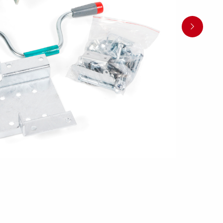
en
Wenden mit einem Anhänger
ützrad
Ladezubehör
Laderampe
Stützbei
Der richtige Reifendruck
Deine Checkliste vor Fahrantritt
Anschlussplan Anhängersteckd
Auf- und Abslippen
Werkzeug- &
Reifen / Alu
funktion
Anhänger richtig beladen
Winde
batteriekasten
/ Kotflüg
Richtige Stützlast
Sicherung von Booten
Parken mit Anhänger – Was gilt