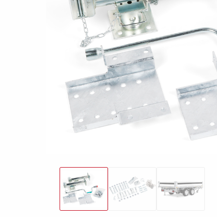
freund
Elektrik &
Kasten &
St
Beleuchtung
Laubgitteraufsatz
Boden
Zubehör-Kit
Kipp