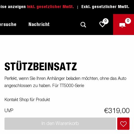
eise anzeigen
Inkl. gesetzlicher MwSt.
Exkl. gesetzlicher MwSt.
0
0
ersuche
Nachricht
STÜTZBEINSATZ
Freizeit-Anhänger
Fahrschule
sich
1205 Limited Edition
Boots-Anhänger
Ersatzteile
Perfekt, wenn Sie Ihren Anhänger beladen möchten, ohne das Auto
angeschlossen zu haben. Für TT5000-Serie
Anhänger für Autotransporte
nsporter
ckel
Schwerlast-Anhänger
Kontakt Shop für Produkt
€319,00
UVP
Wassersport-Anhänger
In den Warenkorb
Anhänger für Unternehmer