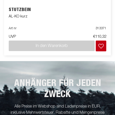
STÜTZBEIN
AL-KO kurz
Art nr
313371
UVP
€110,32
In den Warenkorb
ANHÄNGER FÜR JEDEN
ZWECK
Alle Preise im Webshop sind Ladenpreise in EUR,
inklusive Mehrwertsteuer. Rabatte und Mengenpreise