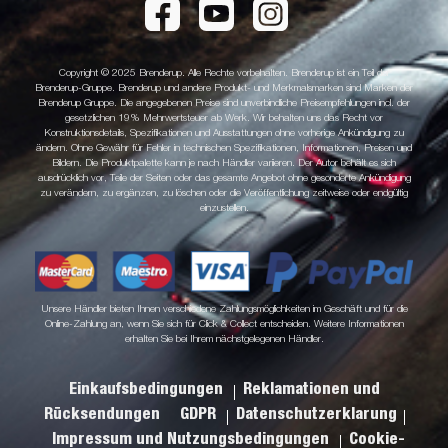
Copyright © 2025 Brenderup. Alle Rechte vorbehalten. Brenderup ist ein Teil der
Brenderup-Gruppe. Brenderup und andere Produkt- und Merkmalsmarken sind Marken der
Brenderup Gruppe. Die angegebenen Preise sind unverbindliche Preisempfehlungen incl. der
gesetzlichen 19% Mehrwertsteuer ab Werk. Wir behalten uns das Recht vor
Konstruktionsdetails, Spezifikationen und Ausstattungen ohne vorherige Ankündigung zu
ändern. Ohne Gewähr für Fehler in technischen Spezifikationen, Informationen, Preisen und
Bildern. Die Produktpalette kann je nach Händler variieren. Der Autor behält es sich
ausdrücklich vor, Teile der Seiten oder das gesamte Angebot ohne gesonderte Ankündigung
zu verändern, zu ergänzen, zu löschen oder die Veröffentlichung zeitweise oder endgültig
einzustellen.
Unsere Händler bieten Ihnen verschiedene Zahlungsmöglichkeiten im Geschäft und für die
Online-Zahlung an, wenn Sie sich für Click & Collect entscheiden. Weitere Informationen
erhalten Sie bei Ihrem nächstgelegenen Händler.
Einkaufsbedingungen
Reklamationen und
Rücksendungen
GDPR
Datenschutzerklarung
Impressum und Nutzungsbedingungen
Cookie-