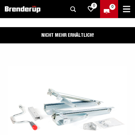
0
0
NICHT MEHR ERHÄLTLICH!