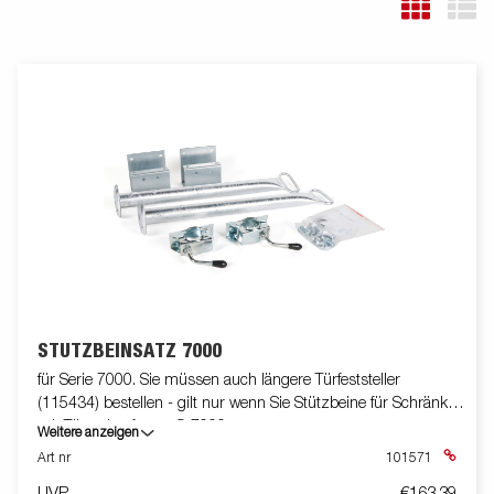
STÜTZBEINSATZ 7000
für Serie 7000. Sie müssen auch längere Türfeststeller
(115434) bestellen - gilt nur wenn Sie Stützbeine für Schränke
mit Türen kaufen an S-7000
Weitere anzeigen
Art nr
101571
UVP
€163,39