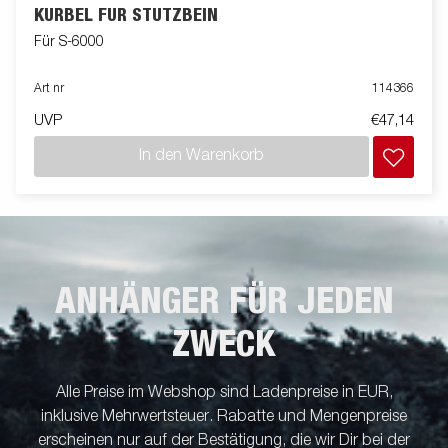
KURBEL FÜR STÜTZBEIN
Für S-6000
Art nr
114366
UVP
€47,14
In den Warenkorb
ANHÄNGER FÜR JEDEN
ZWECK
Alle Preise im Webshop sind Ladenpreise in EUR,
inklusive Mehrwertsteuer. Rabatte und Mengenpreise
erscheinen nur auf der Bestätigung, die wir Dir bei der