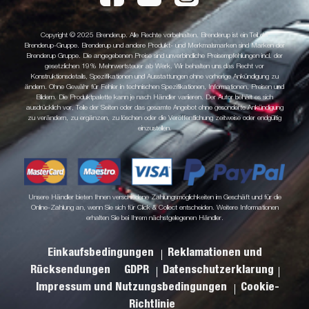
Copyright © 2025 Brenderup. Alle Rechte vorbehalten. Brenderup ist ein Teil der
Brenderup-Gruppe. Brenderup und andere Produkt- und Merkmalsmarken sind Marken der
Brenderup Gruppe. Die angegebenen Preise sind unverbindliche Preisempfehlungen incl. der
gesetzlichen 19% Mehrwertsteuer ab Werk. Wir behalten uns das Recht vor
Konstruktionsdetails, Spezifikationen und Ausstattungen ohne vorherige Ankündigung zu
ändern. Ohne Gewähr für Fehler in technischen Spezifikationen, Informationen, Preisen und
Bildern. Die Produktpalette kann je nach Händler variieren. Der Autor behält es sich
ausdrücklich vor, Teile der Seiten oder das gesamte Angebot ohne gesonderte Ankündigung
zu verändern, zu ergänzen, zu löschen oder die Veröffentlichung zeitweise oder endgültig
einzustellen.
Unsere Händler bieten Ihnen verschiedene Zahlungsmöglichkeiten im Geschäft und für die
Online-Zahlung an, wenn Sie sich für Click & Collect entscheiden. Weitere Informationen
erhalten Sie bei Ihrem nächstgelegenen Händler.
Einkaufsbedingungen
Reklamationen und
Rücksendungen
GDPR
Datenschutzerklarung
Impressum und Nutzungsbedingungen
Cookie-
Richtlinie