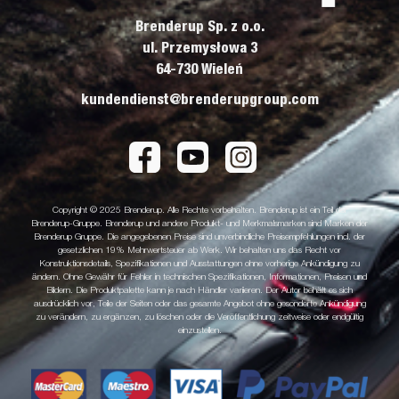
Brenderup Sp. z o.o.
ul. Przemysłowa 3
64-730 Wieleń
kundendienst@brenderupgroup.com
Copyright © 2025 Brenderup. Alle Rechte vorbehalten. Brenderup ist ein Teil der
Brenderup-Gruppe. Brenderup und andere Produkt- und Merkmalsmarken sind Marken der
Brenderup Gruppe. Die angegebenen Preise sind unverbindliche Preisempfehlungen incl. der
gesetzlichen 19% Mehrwertsteuer ab Werk. Wir behalten uns das Recht vor
Konstruktionsdetails, Spezifikationen und Ausstattungen ohne vorherige Ankündigung zu
ändern. Ohne Gewähr für Fehler in technischen Spezifikationen, Informationen, Preisen und
Bildern. Die Produktpalette kann je nach Händler variieren. Der Autor behält es sich
ausdrücklich vor, Teile der Seiten oder das gesamte Angebot ohne gesonderte Ankündigung
zu verändern, zu ergänzen, zu löschen oder die Veröffentlichung zeitweise oder endgültig
einzustellen.