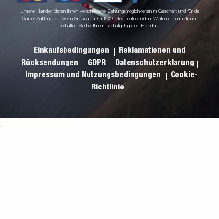
Unsere Händler bieten Ihnen verschiedene Zahlungsmöglichkeiten im Geschäft und für die
Online-Zahlung an, wenn Sie sich für Click & Collect entscheiden. Weitere Informationen
erhalten Sie bei Ihrem nächstgelegenen Händler.
Einkaufsbedingungen
Reklamationen und
Rücksendungen
GDPR
Datenschutzerklarung
Impressum und Nutzungsbedingungen
Cookie-
Richtlinie
.
.