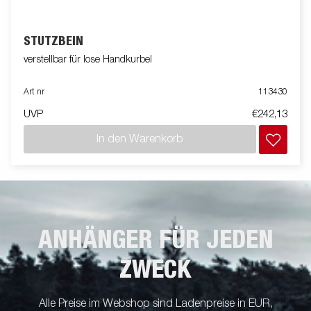
STÜTZBEIN
verstellbar für lose Handkurbel
Art nr
113430
UVP
€242,13
In den Warenkorb
ANHÄNGER FÜR JEDEN
ZWECK
Alle Preise im Webshop sind Ladenpreise in EUR,