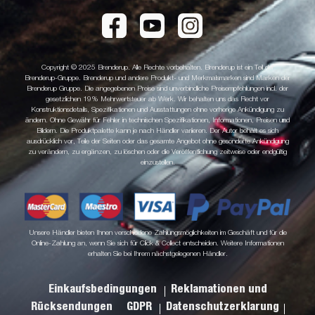
Copyright © 2025 Brenderup. Alle Rechte vorbehalten. Brenderup ist ein Teil der
Brenderup-Gruppe. Brenderup und andere Produkt- und Merkmalsmarken sind Marken der
Brenderup Gruppe. Die angegebenen Preise sind unverbindliche Preisempfehlungen incl. der
gesetzlichen 19% Mehrwertsteuer ab Werk. Wir behalten uns das Recht vor
Konstruktionsdetails, Spezifikationen und Ausstattungen ohne vorherige Ankündigung zu
ändern. Ohne Gewähr für Fehler in technischen Spezifikationen, Informationen, Preisen und
Bildern. Die Produktpalette kann je nach Händler variieren. Der Autor behält es sich
ausdrücklich vor, Teile der Seiten oder das gesamte Angebot ohne gesonderte Ankündigung
zu verändern, zu ergänzen, zu löschen oder die Veröffentlichung zeitweise oder endgültig
einzustellen.
Unsere Händler bieten Ihnen verschiedene Zahlungsmöglichkeiten im Geschäft und für die
Online-Zahlung an, wenn Sie sich für Click & Collect entscheiden. Weitere Informationen
erhalten Sie bei Ihrem nächstgelegenen Händler.
Einkaufsbedingungen
Reklamationen und
Rücksendungen
GDPR
Datenschutzerklarung