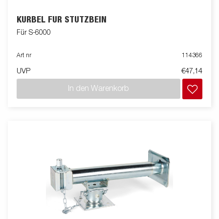
KURBEL FÜR STÜTZBEIN
Für S-6000
Art nr
114366
UVP
€47,14
In den Warenkorb