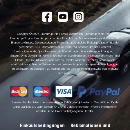
Copyright © 2025 Brenderup. Alle Rechte vorbehalten. Brenderup ist ein Teil der
Brenderup-Gruppe. Brenderup und andere Produkt- und Merkmalsmarken sind Marken der
Brenderup Gruppe. Die angegebenen Preise sind unverbindliche Preisempfehlungen incl. der
gesetzlichen 19% Mehrwertsteuer ab Werk. Wir behalten uns das Recht vor
Konstruktionsdetails, Spezifikationen und Ausstattungen ohne vorherige Ankündigung zu
ändern. Ohne Gewähr für Fehler in technischen Spezifikationen, Informationen, Preisen und
Bildern. Die Produktpalette kann je nach Händler variieren. Der Autor behält es sich
ausdrücklich vor, Teile der Seiten oder das gesamte Angebot ohne gesonderte Ankündigung
zu verändern, zu ergänzen, zu löschen oder die Veröffentlichung zeitweise oder endgültig
einzustellen.
Unsere Händler bieten Ihnen verschiedene Zahlungsmöglichkeiten im Geschäft und für die
Online-Zahlung an, wenn Sie sich für Click & Collect entscheiden. Weitere Informationen
erhalten Sie bei Ihrem nächstgelegenen Händler.
Einkaufsbedingungen
Reklamationen und