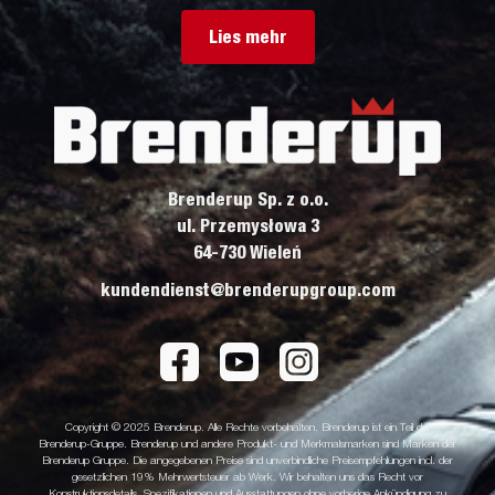
Lies mehr
Brenderup Sp. z o.o.
ul. Przemysłowa 3
64-730 Wieleń
kundendienst@brenderupgroup.com
Copyright © 2025 Brenderup. Alle Rechte vorbehalten. Brenderup ist ein Teil der
Brenderup-Gruppe. Brenderup und andere Produkt- und Merkmalsmarken sind Marken der
Brenderup Gruppe. Die angegebenen Preise sind unverbindliche Preisempfehlungen incl. der
gesetzlichen 19% Mehrwertsteuer ab Werk. Wir behalten uns das Recht vor
Konstruktionsdetails, Spezifikationen und Ausstattungen ohne vorherige Ankündigung zu