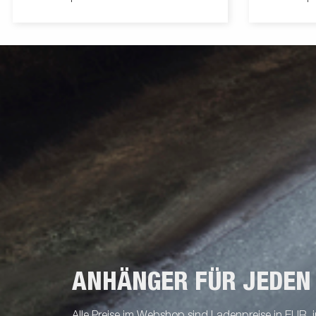
Boot eine lange Lebensdauer. Die
zudem das B
elektrischen Leitungen sind vollständig
macht. Der 
verdeckt und im Inneren deines Fahrgestell
optional erh
geschützt. Die wasserdichten Radlager
verfügen.
sorgen für eine lange Lebensdauer. Die
ausziehbare Lichtleiste wird mit
Schnellverschlüssen arretiert und erleichtert
den schnellen An- und Abbau. Die gezeigten
Bilder dienen nur zur Illustration und können
vom Original abweichen oder optionales
Zubehör enthalten.
ANHÄNGER FÜR JEDEN