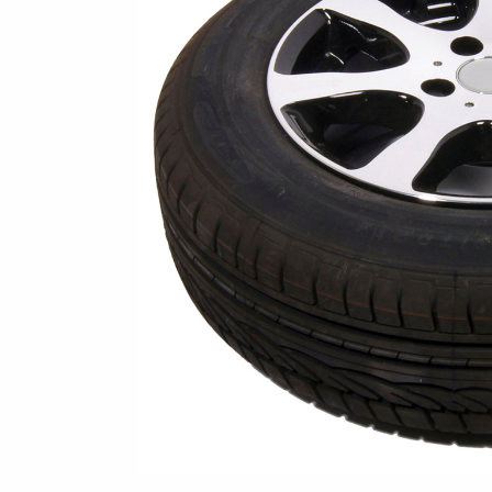
freund
Elektrik &
Kasten &
St
Beleuchtung
Laubgitteraufsatz
Boden
Zubehör-Kit
Kipp