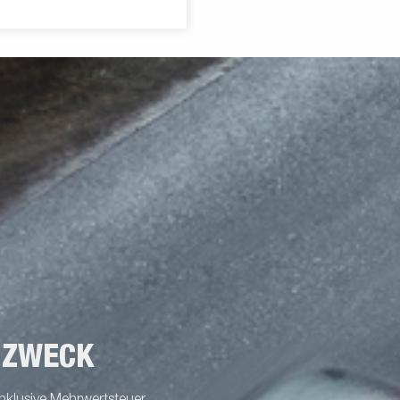
e- und Entladen sehr einfach
abgebildete Anhänger kann über
ältliche Zusatzausstattung
 ZWECK