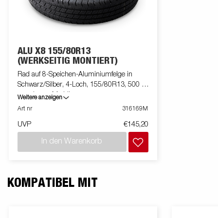
ALU X8 155/80R13
(WERKSEITIG MONTIERT)
Rad auf 8-Speichen-Aluminiumfelge in
Schwarz/Silber, 4-Loch, 155/80R13, 500 kg,
montiert auf Anhänger
Weitere anzeigen
Art nr
316169M
UVP
€145,20
In den Warenkorb
KOMPATIBEL MIT