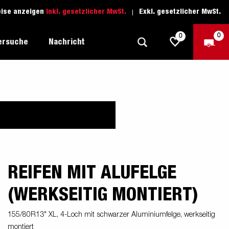
eise anzeigen
Inkl. gesetzlicher MwSt.
Exkl. gesetzlicher MwSt.
0
0
ersuche
Nachricht
Freizeit-Anhänger
Fahrschule
sich
1205 Limited Edition
Boots-Anhänger
Ersatzteile
Anhänger für Autotransporte
nsporter
ckel
REIFEN MIT ALUFELGE
Schwerlast-Anhänger
(WERKSEITIG MONTIERT)
Wassersport-Anhänger
Anhänger für Unternehmer
155/80R13" XL, 4-Loch mit schwarzer Aluminiumfelge, werkseitig
montiert