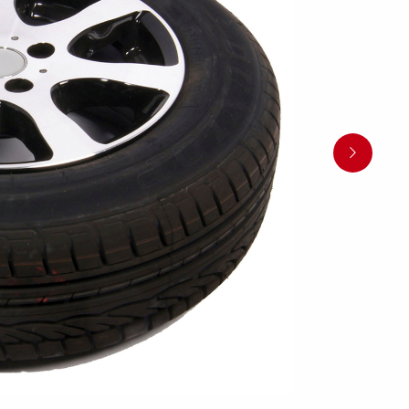
en
Wenden mit einem Anhänger
ützrad
Ladezubehör
Laderampe
Stützbei
Der richtige Reifendruck
Deine Checkliste vor Fahrantritt
Anschlussplan Anhängersteckd
Auf- und Abslippen
Werkzeug- &
Reifen / Alu
funktion
Anhänger richtig beladen
Winde
batteriekasten
/ Kotflüg
Richtige Stützlast
Sicherung von Booten
Parken mit Anhänger – Was gilt