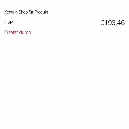
Elektrisiere deine Reise
n
Kontakt Shop für Produkt
Premium und X-Line
€193,46
UVP
Ersatzteile
ose
Ersetzt durch
Fahrschule
felgen
el
?