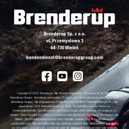
Brenderup Sp. z o.o.
ul. Przemysłowa 3
64-730 Wieleń
kundendienst@brenderupgroup.com
Copyright © 2025 Brenderup. Alle Rechte vorbehalten. Brenderup ist ein Teil der
Brenderup-Gruppe. Brenderup und andere Produkt- und Merkmalsmarken sind Marken der
Brenderup Gruppe. Die angegebenen Preise sind unverbindliche Preisempfehlungen incl. der
gesetzlichen 19% Mehrwertsteuer ab Werk. Wir behalten uns das Recht vor
Konstruktionsdetails, Spezifikationen und Ausstattungen ohne vorherige Ankündigung zu
ändern. Ohne Gewähr für Fehler in technischen Spezifikationen, Informationen, Preisen und
Bildern. Die Produktpalette kann je nach Händler variieren. Der Autor behält es sich
ausdrücklich vor, Teile der Seiten oder das gesamte Angebot ohne gesonderte Ankündigung
zu verändern, zu ergänzen, zu löschen oder die Veröffentlichung zeitweise oder endgültig