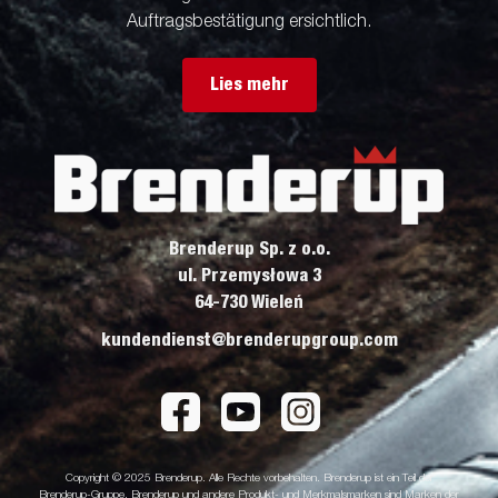
Auftragsbestätigung ersichtlich.
Lies mehr
Brenderup Sp. z o.o.
ul. Przemysłowa 3
64-730 Wieleń
kundendienst@brenderupgroup.com
Copyright © 2025 Brenderup. Alle Rechte vorbehalten. Brenderup ist ein Teil der
Brenderup-Gruppe. Brenderup und andere Produkt- und Merkmalsmarken sind Marken der