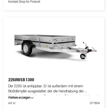
Kontakt Shop für Produkt
eine sichere Verladung der Ware ausgestattet. Wie immer
bietet Brenderup ein umfangreiches Zubehörprogramm für
unsere Anhänger an. Die Bilder dienen der Illustration und
können optionale Ausstattungen enthalten.
2260WSB1300
Der 2260 ist ankippbar. Er ist außerdem mit einem
Stoßdämpfer ausgestattet, der die Handhabung der
Kippfunktion erleichtert. Die verstärkte Rückwand erleichtert das
Weitere anzeigen
Beladen von Motorrädern, Rasenmähern oder Gartenabfällen.
Art nr
311804
Die verstärkten Seitenbordwände haben eine Höhe von 40 cm