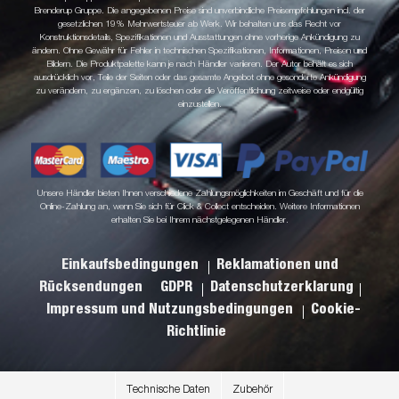
Brenderup Gruppe. Die angegebenen Preise sind unverbindliche Preisempfehlungen incl. der
gesetzlichen 19% Mehrwertsteuer ab Werk. Wir behalten uns das Recht vor
Konstruktionsdetails, Spezifikationen und Ausstattungen ohne vorherige Ankündigung zu
ändern. Ohne Gewähr für Fehler in technischen Spezifikationen, Informationen, Preisen und
Bildern. Die Produktpalette kann je nach Händler variieren. Der Autor behält es sich
ausdrücklich vor, Teile der Seiten oder das gesamte Angebot ohne gesonderte Ankündigung
zu verändern, zu ergänzen, zu löschen oder die Veröffentlichung zeitweise oder endgültig
einzustellen.
Unsere Händler bieten Ihnen verschiedene Zahlungsmöglichkeiten im Geschäft und für die
Online-Zahlung an, wenn Sie sich für Click & Collect entscheiden. Weitere Informationen
erhalten Sie bei Ihrem nächstgelegenen Händler.
Einkaufsbedingungen
Reklamationen und
Rücksendungen
GDPR
Datenschutzerklarung
Impressum und Nutzungsbedingungen
Cookie-
Richtlinie
Technische Daten
Zubehör
.
.