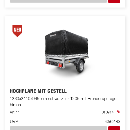
HOCHPLANE MIT GESTELL
1230x2110x945mm schwarz für 1205 mit Brenderup Logo
hinten
Art nr
313914
UVP
€562,83