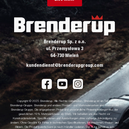
Brenderup Sp. z o.o.
ul. Przemysłowa 3
64-730 Wieleń
kundendienst@brenderupgroup.com
Copyright © 2025 Brenderup. Alle Rechte vorbehalten. Brenderup ist ein Teil der
Brenderup-Gruppe. Brenderup und andere Produkt- und Merkmalsmarken sind Marken der
Brenderup Gruppe. Die angegebenen Preise sind unverbindliche Preisempfehlungen incl. der
gesetzlichen 19% Mehrwertsteuer ab Werk. Wir behalten uns das Recht vor
Konstruktionsdetails, Spezifikationen und Ausstattungen ohne vorherige Ankündigung zu
ändern. Ohne Gewähr für Fehler in technischen Spezifikationen, Informationen, Preisen und
Bildern. Die Produktpalette kann je nach Händler variieren. Der Autor behält es sich