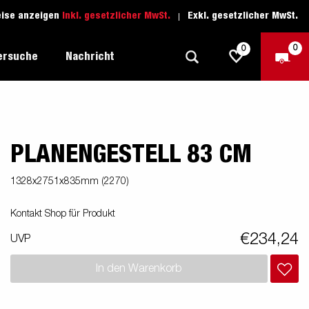
eise anzeigen
Inkl. gesetzlicher MwSt.
Exkl. gesetzlicher MwSt.
0
0
ersuche
Nachricht
PLANENGESTELL 83 CM
Freizeit-Anhänger
Fahrschule
sich
1205 Limited Edition
Boots-Anhänger
Ersatzteile
1328x2751x835mm (2270)
Anhänger für Autotransporte
Kontakt Shop für Produkt
nsporter
ckel
Schwerlast-Anhänger
€234,24
UVP
Wassersport-Anhänger
In den Warenkorb
Anhänger für Unternehmer