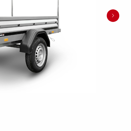
en
Wenden mit einem Anhänger
ützrad
Ladezubehör
Laderampe
Stützbei
Der richtige Reifendruck
Deine Checkliste vor Fahrantritt
Anschlussplan Anhängersteckd
Auf- und Abslippen
Werkzeug- &
Reifen / Alu
funktion
Anhänger richtig beladen
Winde
batteriekasten
/ Kotflüg
Richtige Stützlast
Sicherung von Booten
Parken mit Anhänger – Was gilt