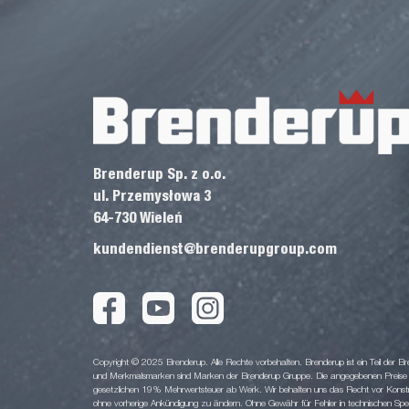
Brenderup Sp. z o.o.
ul. Przemysłowa 3
64-730 Wieleń
kundendienst@brenderupgroup.com
Copyright © 2025 Brenderup. Alle Rechte vorbehalten. Brenderup ist ein Teil der
und Merkmalsmarken sind Marken der Brenderup Gruppe. Die angegebenen Preise sin
gesetzlichen 19% Mehrwertsteuer ab Werk. Wir behalten uns das Recht vor Konstruk
ohne vorherige Ankündigung zu ändern. Ohne Gewähr für Fehler in technischen Spezi