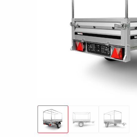
freund
Elektrik &
Kasten &
St
Beleuchtung
Laubgitteraufsatz
Boden
Zubehör-Kit
Kipp