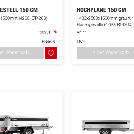
ESTELL 150 CM
HOCHPLANE 150 CM
1500mm (4260, BT4260)
1430x2580x1500mm grau für
Planengestelle (4260, BT4260)
108951
Art nr
€846,61
UVP
den Warenkorb
In den Warenkorb