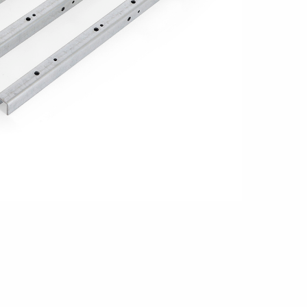
en
Wenden mit einem Anhänger
ützrad
Ladezubehör
Laderampe
Stützbei
Der richtige Reifendruck
Deine Checkliste vor Fahrantritt
Anschlussplan Anhängersteckd
Auf- und Abslippen
Werkzeug- &
Reifen / Alu
funktion
Anhänger richtig beladen
Winde
batteriekasten
/ Kotflüg
Richtige Stützlast
Sicherung von Booten
Parken mit Anhänger – Was gilt