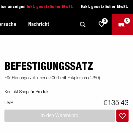
eise anzeigen
Inkl. gesetzlicher MwSt.
Exkl. gesetzlicher MwSt.
0
0
ersuche
Nachricht
BEFESTIGUNGSSATZ
Freizeit-Anhänger
Fahrschule
sich
1205 Limited Edition
Boots-Anhänger
Ersatzteile
Für Planengestelle, serie 4000 mit Eckpfosten (4260)
Anhänger für Autotransporte
Kontakt Shop für Produkt
nsporter
ckel
Schwerlast-Anhänger
€135,43
UVP
Wassersport-Anhänger
In den Warenkorb
Anhänger für Unternehmer