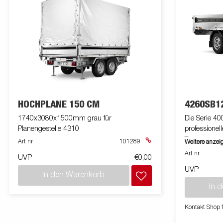
HOCHPLANE 150 CM
4260SB1
1740x3080x1500mm grau für
Die Serie 40
Planengestelle 4310
professionel
Transport vo
Art nr
101289
Weitere anzei
Seitenwände
Art nr
UVP
€0,00
abnehmbar. 
UVP
erhöht. Du 
In den Warenkorb
Plattform ve
In 
im Rahmen m
deine Ladung
Kontakt Shop 
breites Zub
dienen ledig