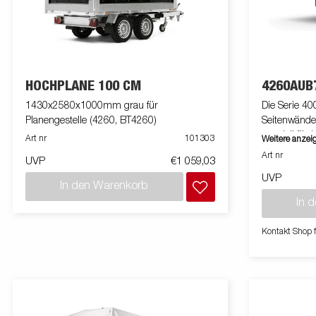
HOCHPLANE 100 CM
4260AUB
1430x2580x1000mm grau für
Die Serie 4
Planengestelle (4260, BT4260)
Seitenwände
speziell für
Art nr
101303
Weitere anzei
Dieses Model
Art nr
UVP
€1 059,03
ausgestattet.
UVP
die Ladefläc
In den Warenkorb
ein Gabelst
In 
Anhängers v
Verzurrpunkt
Kontakt Shop 
Ihnen einen
Ihrer Ladung
Aluminium und kla
Zubehörprog
dienen nur 
können Sond