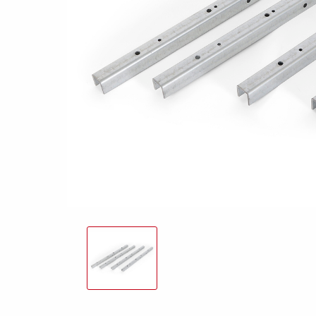
freund
Elektrik &
Kasten &
St
Beleuchtung
Laubgitteraufsatz
Boden
Zubehör-Kit
Kipp