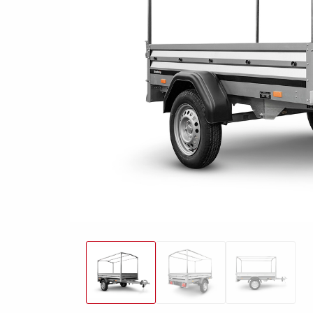
freund
Elektrik &
Kasten &
St
Beleuchtung
Laubgitteraufsatz
Boden
Zubehör-Kit
Kipp