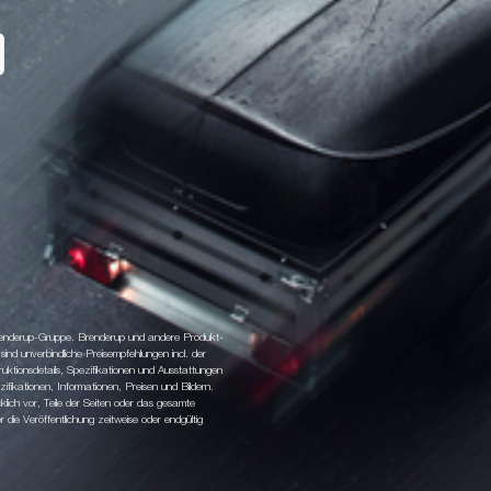
 Brenderup-Gruppe. Brenderup und andere Produkt-
d unverbindliche Preisempfehlungen incl. der
tionsdetails, Spezifikationen und Ausstattungen
fikationen, Informationen, Preisen und Bildern.
klich vor, Teile der Seiten oder das gesamte
ie Veröffentlichung zeitweise oder endgültig