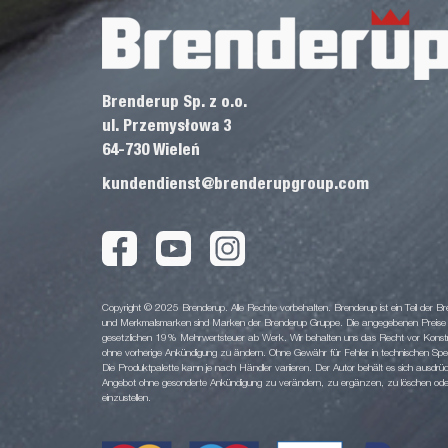
Brenderup Sp. z o.o.
ul. Przemysłowa 3
64-730 Wieleń
kundendienst@brenderupgroup.com
Copyright © 2025 Brenderup. Alle Rechte vorbehalten. Brenderup ist ein Teil der
und Merkmalsmarken sind Marken der Brenderup Gruppe. Die angegebenen Preise sin
gesetzlichen 19% Mehrwertsteuer ab Werk. Wir behalten uns das Recht vor Konstruk
ohne vorherige Ankündigung zu ändern. Ohne Gewähr für Fehler in technischen Spezi
Die Produktpalette kann je nach Händler variieren. Der Autor behält es sich ausdrüc
Angebot ohne gesonderte Ankündigung zu verändern, zu ergänzen, zu löschen oder d
einzustellen.