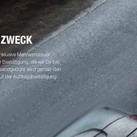
 ZWECK
nklusive Mehrwertsteuer.
Bestätigung, die wir Dir bei
ersandgebühr wird gemäß den
uf der Auftragsbestätigung