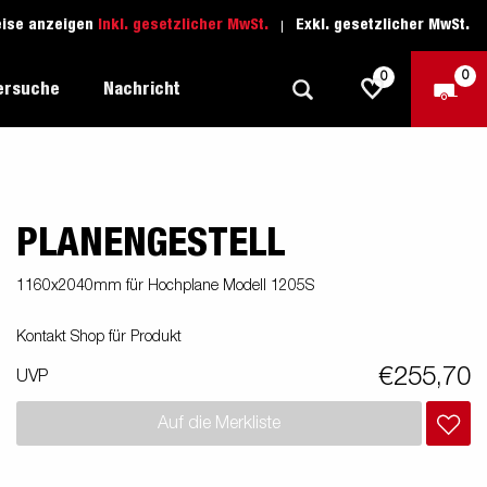
eise anzeigen
Inkl. gesetzlicher MwSt.
Exkl. gesetzlicher MwSt.
0
0
ersuche
Nachricht
PLANENGESTELL
Freizeit-Anhänger
Fahrschule
sich
1205 Limited Edition
Boots-Anhänger
Ersatzteile
1160x2040mm für Hochplane Modell 1205S
Anhänger für Autotransporte
Kontakt Shop für Produkt
nsporter
ckel
Schwerlast-Anhänger
€255,70
UVP
Wassersport-Anhänger
Auf die Merkliste
Anhänger für Unternehmer