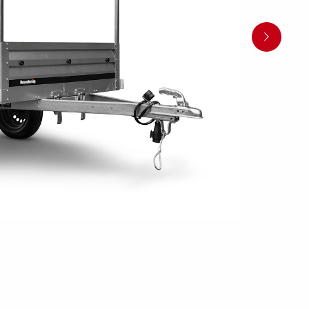
en
Wenden mit einem Anhänger
ützrad
Ladezubehör
Laderampe
Stützbei
Der richtige Reifendruck
Deine Checkliste vor Fahrantritt
Anschlussplan Anhängersteckd
Auf- und Abslippen
Werkzeug- &
Reifen / Alu
funktion
Anhänger richtig beladen
Winde
batteriekasten
/ Kotflüg
Richtige Stützlast
Sicherung von Booten
Parken mit Anhänger – Was gilt