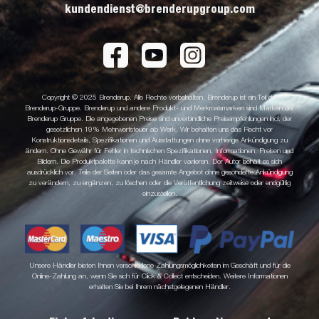
kundendienst@brenderupgroup.com
Copyright © 2025 Brenderup. Alle Rechte vorbehalten. Brenderup ist ein Teil der
Brenderup-Gruppe. Brenderup und andere Produkt- und Merkmalsmarken sind Marken der
Brenderup Gruppe. Die angegebenen Preise sind unverbindliche Preisempfehlungen incl. der
gesetzlichen 19% Mehrwertsteuer ab Werk. Wir behalten uns das Recht vor
Konstruktionsdetails, Spezifikationen und Ausstattungen ohne vorherige Ankündigung zu
ändern. Ohne Gewähr für Fehler in technischen Spezifikationen, Informationen, Preisen und
Bildern. Die Produktpalette kann je nach Händler variieren. Der Autor behält es sich
ausdrücklich vor, Teile der Seiten oder das gesamte Angebot ohne gesonderte Ankündigung
zu verändern, zu ergänzen, zu löschen oder die Veröffentlichung zeitweise oder endgültig
einzustellen.
Unsere Händler bieten Ihnen verschiedene Zahlungsmöglichkeiten im Geschäft und für die
Online-Zahlung an, wenn Sie sich für Click & Collect entscheiden. Weitere Informationen
erhalten Sie bei Ihrem nächstgelegenen Händler.