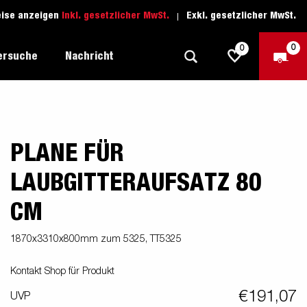
eise anzeigen
Inkl. gesetzlicher MwSt.
Exkl. gesetzlicher MwSt.
0
0
ersuche
Nachricht
PLANE FÜR
Freizeit-Anhänger
Fahrschule
sich
1205 Limited Edition
Boots-Anhänger
Ersatzteile
LAUBGITTERAUFSATZ 80
Anhänger für Autotransporte
CM
nsporter
ckel
Schwerlast-Anhänger
1870x3310x800mm zum 5325, TT5325
Wassersport-Anhänger
Kontakt Shop für Produkt
Anhänger für Unternehmer
€191,07
UVP