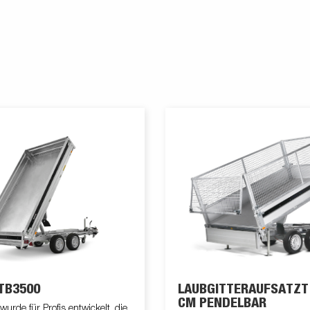
TB3500
LAUBGITTERAUFSATZT
CM PENDELBAR
urde für Profis entwickelt, die