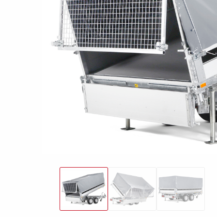
freund
Elektrik &
Kasten &
St
Beleuchtung
Laubgitteraufsatz
Boden
Zubehör-Kit
Kipp