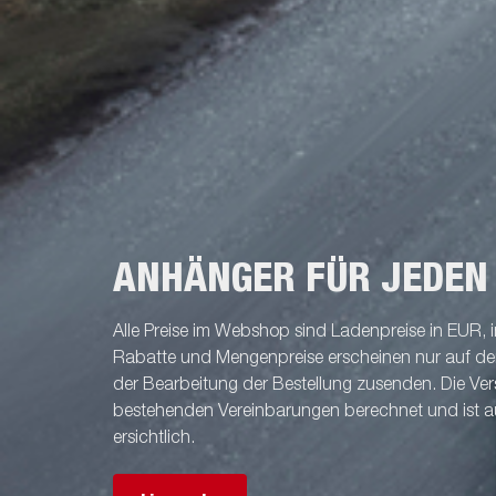
Sand bis Erde – garantiert. Die BT5000-Serie
kann mit einer Vielzahl von Zubehörteilen
individuell angepasst werden. Die
Abbildungen dienen nur zur
Veranschaulichung und können optionale
Ausstattung zeigen.
ANHÄNGER FÜR JEDEN
Alle Preise im Webshop sind Ladenpreise in EUR, i
Rabatte und Mengenpreise erscheinen nur auf der 
der Bearbeitung der Bestellung zusenden. Die V
bestehenden Vereinbarungen berechnet und ist a
ersichtlich.