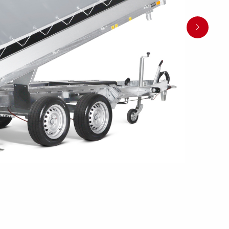
en
Wenden mit einem Anhänger
ützrad
Ladezubehör
Laderampe
Stützbei
Der richtige Reifendruck
Deine Checkliste vor Fahrantritt
Anschlussplan Anhängersteckd
Auf- und Abslippen
Werkzeug- &
Reifen / Alu
funktion
Anhänger richtig beladen
Winde
batteriekasten
/ Kotflüg
Richtige Stützlast
Sicherung von Booten
Parken mit Anhänger – Was gilt