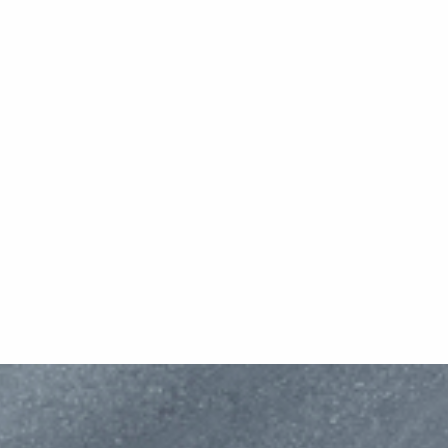
ösen, externen Zurrpunkten,
oder Smartphone-App per Blue
lbordwand und LED-Leuchten
Fernbedienung ausstatten stat
. Der Stahlboden des Anhängers,
kabelgebundenen Fernbedienun
 seiner robusten
Zubehörteile der Hochlader Se
uktion ergibt, sorgt für
können verwendet werden und 
gfähigkeit und Langlebigkeit
speziell entwickeltes Zubehör fü
t die perfekte Lösung für den
TT5000. Die Bilder dienen nur 
hwerer Lasten und die
Veranschaulichung und könne
g Ihrer Projekte. Passen Sie den
Sonderausstattungen zeigen.
 Laubgitteraufsatz,
z, einer Plane oder weiterem
s unserem umfangreichen
 Ihre Bedürfnisse an. Die
 dienen nur zur
ichung und können optionale
zeigen.