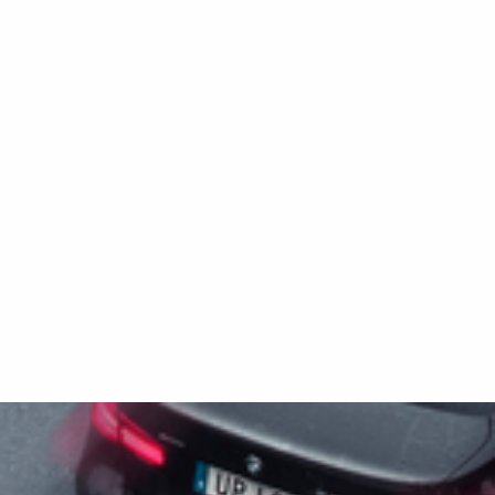
tooth-
800-kg-Zurrösen, externen Zurrpunkten,
t der normalen
einer Pendelbordwand und LED-Leuchten
g. Viele
ausgestattet. Der Stahlboden des Anhängers,
rie 5000
der sich aus seiner robusten
es gibt auch
Rahmenkonstruktion ergibt, sorgt für
r die Serie
maximale Tragfähigkeit und Langlebigkeit
zur
und ist damit die perfekte Lösung für den
n
Transport schwerer Lasten und die
Unterstützung Ihrer Projekte. Passen Sie den
Anhänger mit Laubgitteraufsatz,
Kastenaufsatz, einer Plane oder weiterem
Zubehör aus unserem umfangreichen
Sortiment an Ihre Bedürfnisse an. Die
Abbildungen dienen nur zur
Veranschaulichung und können optionale
Ausstattung zeigen.