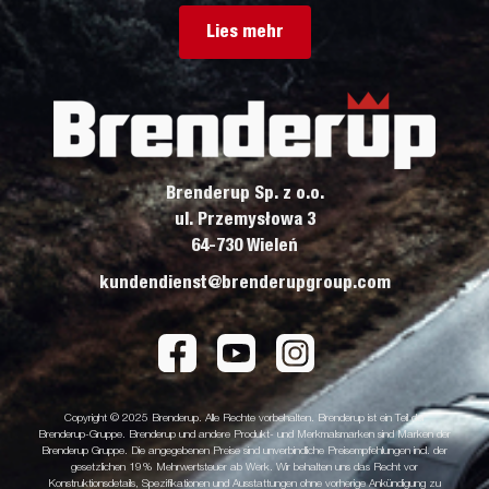
Lies mehr
Brenderup Sp. z o.o.
ul. Przemysłowa 3
64-730 Wieleń
kundendienst@brenderupgroup.com
Copyright © 2025 Brenderup. Alle Rechte vorbehalten. Brenderup ist ein Teil der
Brenderup-Gruppe. Brenderup und andere Produkt- und Merkmalsmarken sind Marken der
Brenderup Gruppe. Die angegebenen Preise sind unverbindliche Preisempfehlungen incl. der
gesetzlichen 19% Mehrwertsteuer ab Werk. Wir behalten uns das Recht vor
Konstruktionsdetails, Spezifikationen und Ausstattungen ohne vorherige Ankündigung zu