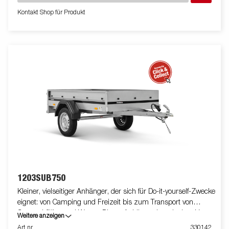
des umfangreichen Zubehör-Sortiments ideal auf Ihre
Kontakt Shop für Produkt
Bedürfnisse anpassen. Abbildungen dienen nur zur
Veranschaulichung und können optionale Ausstattung zeigen.
1203SUB750
Kleiner, vielseitiger Anhänger, der sich für Do-it-yourself-Zwecke
eignet: von Camping und Freizeit bis zum Transport von
Gartenabfällen und Waren. Dieser Anhänger ist mit einer V-
Weitere anzeigen
förmigen Deichsel ausgestattet, mit der Sie sicher an Ihrem Ziel
Art nr
330142