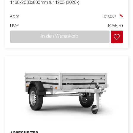
1160x2030x800mm für 1205 (2020-)
Art nr
313237
UVP
€255,70
In den Warenkorb