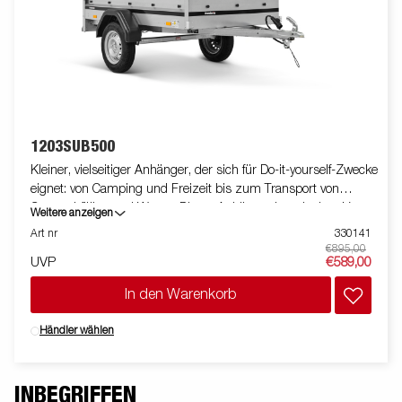
1203SUB500
Kleiner, vielseitiger Anhänger, der sich für Do-it-yourself-Zwecke
eignet: von Camping und Freizeit bis zum Transport von
Gartenabfällen und Waren. Dieser Anhänger ist mit einer V-
Weitere anzeigen
förmigen Deichsel ausgestattet, mit der Sie sicher an Ihrem Ziel
Art nr
330141
ankommen. Bilder dienen nur der Veranschaulichung.
€895,00
UVP
€589,00
In den Warenkorb
Händler wählen
INBEGRIFFEN