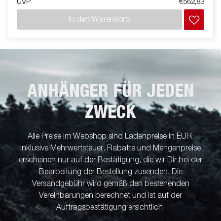
UVP
€562,83
In den Warenkorb
ANHÄNGER FÜR JEDEN
ZWECK
Alle Preise im Webshop sind Ladenpreise in EUR,
inklusive Mehrwertsteuer. Rabatte und Mengenpreise
erscheinen nur auf der Bestätigung, die wir Dir bei der
Bearbeitung der Bestellung zusenden. Die
Versandgebühr wird gemäß den bestehenden
Vereinbarungen berechnet und ist auf der
Auftragsbestätigung ersichtlich.