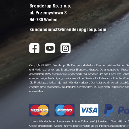
Brenderup Sp. z o.o.
ul. Przemysłowa 3
64-730 Wieleń
kundendienst@brenderupgroup.com
Copyright © 2025 Brenderup. Alle Rechte vorbehalten. Brenderup ist ein Teil der
und Merkmalsmarken sind Marken der Brenderup Gruppe. Die angegebenen Preise sin
gesetzlichen 19% Mehrwertsteuer ab Werk. Wir behalten uns das Recht vor Konstruk
ohne vorherige Ankündigung zu ändern. Ohne Gewähr für Fehler in technischen Spezi
Die Produktpalette kann je nach Händler variieren. Der Autor behält es sich ausdrüc
Angebot ohne gesonderte Ankündigung zu verändern, zu ergänzen, zu löschen oder d
einzustellen.
Unsere Händler bieten Ihnen verschiedene Zahlungsmöglichkeiten im Geschäft und für
Collect entscheiden. Weitere Informationen erhalten Sie bei Ihrem nächstgelegenen 