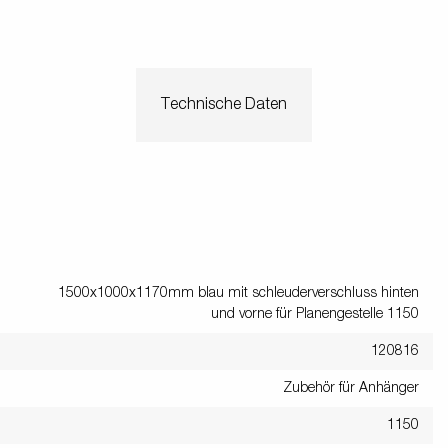
en
Wenden mit einem Anhänger
ützrad
Ladezubehör
Laderampe
Stützbei
Der richtige Reifendruck
Deine Checkliste vor Fahrantritt
Anschlussplan Anhängersteckd
Technische Daten
Auf- und Abslippen
Werkzeug- &
Reifen / Alu
funktion
Anhänger richtig beladen
Winde
batteriekasten
/ Kotflüg
Richtige Stützlast
Sicherung von Booten
Parken mit Anhänger – Was gilt
1500x1000x1170mm blau mit schleuderverschluss hinten
und vorne für Planengestelle 1150
120816
Zubehör für Anhänger
1150