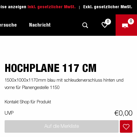
eise anzeigen
Inkl. gesetzlicher MwSt.
Exkl. gesetzlicher MwSt.
0
0
ersuche
Nachricht
HOCHPLANE 117 CM
Freizeit-Anhänger
Fahrschule
sich
1205 Limited Edition
Boots-Anhänger
Ersatzteile
1500x1000x1170mm blau mit schleuderverschluss hinten und
vorne für Planengestelle 1150
Anhänger für Autotransporte
nsporter
ckel
Schwerlast-Anhänger
Kontakt Shop für Produkt
€0,00
UVP
Wassersport-Anhänger
Auf die Merkliste
Anhänger für Unternehmer