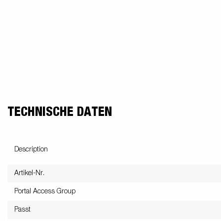
freund
Elektrik &
Kasten &
St
Beleuchtung
Laubgitteraufsatz
Boden
Zubehör-Kit
Kipp
TECHNISCHE DATEN
Description
Artikel-Nr.
Portal Access Group
Passt