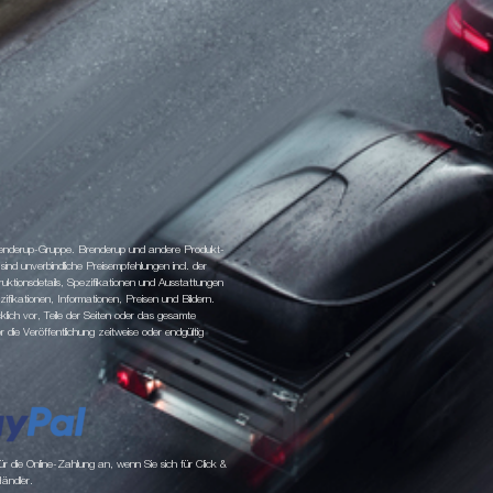
 Brenderup-Gruppe. Brenderup und andere Produkt-
d unverbindliche Preisempfehlungen incl. der
tionsdetails, Spezifikationen und Ausstattungen
fikationen, Informationen, Preisen und Bildern.
klich vor, Teile der Seiten oder das gesamte
ie Veröffentlichung zeitweise oder endgültig
 die Online-Zahlung an, wenn Sie sich für Click &
Händler.