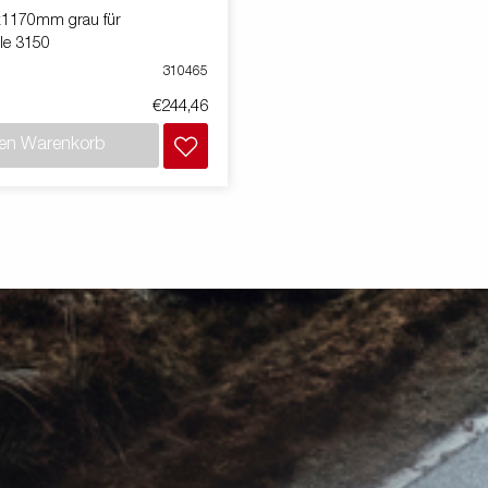
1170mm grau für
lle 3150
310465
€244,46
den Warenkorb