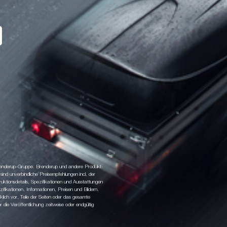
 Brenderup-Gruppe. Brenderup und andere Produkt-
d unverbindliche Preisempfehlungen incl. der
tionsdetails, Spezifikationen und Ausstattungen
fikationen, Informationen, Preisen und Bildern.
klich vor, Teile der Seiten oder das gesamte
ie Veröffentlichung zeitweise oder endgültig