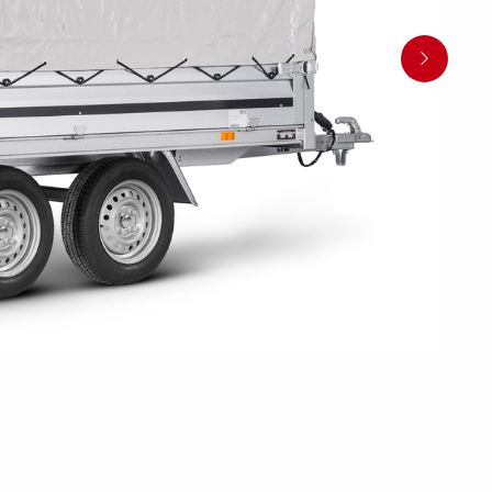
en
Wenden mit einem Anhänger
ützrad
Ladezubehör
Laderampe
Stützbei
Der richtige Reifendruck
Deine Checkliste vor Fahrantritt
Anschlussplan Anhängersteckd
Auf- und Abslippen
Werkzeug- &
Reifen / Alu
funktion
Anhänger richtig beladen
Winde
batteriekasten
/ Kotflüg
Richtige Stützlast
Sicherung von Booten
Parken mit Anhänger – Was gilt