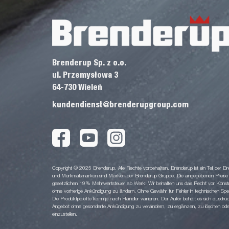
Brenderup Sp. z o.o.
ul. Przemysłowa 3
64-730 Wieleń
kundendienst@brenderupgroup.com
Copyright © 2025 Brenderup. Alle Rechte vorbehalten. Brenderup ist ein Teil der
und Merkmalsmarken sind Marken der Brenderup Gruppe. Die angegebenen Preise sin
gesetzlichen 19% Mehrwertsteuer ab Werk. Wir behalten uns das Recht vor Konstruk
ohne vorherige Ankündigung zu ändern. Ohne Gewähr für Fehler in technischen Spezi
Die Produktpalette kann je nach Händler variieren. Der Autor behält es sich ausdrüc
Angebot ohne gesonderte Ankündigung zu verändern, zu ergänzen, zu löschen oder d
einzustellen.