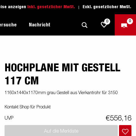
eise anzeigen
Inkl. gesetzlicher MwSt.
Exkl. gesetzlicher MwSt.
0
0
ersuche
Nachricht
HOCHPLANE MIT GESTELL
Freizeit-Anhänger
Fahrschule
sich
1205 Limited Edition
Boots-Anhänger
Ersatzteile
117 CM
Anhänger für Autotransporte
1160x1440x1170mm grau Gestell aus Vierkantrohr für 3150
nsporter
ckel
Schwerlast-Anhänger
Kontakt Shop für Produkt
Wassersport-Anhänger
€556,16
UVP
Anhänger für Unternehmer
Auf die Merkliste