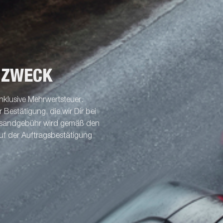
 ZWECK
nklusive Mehrwertsteuer.
Bestätigung, die wir Dir bei
ersandgebühr wird gemäß den
uf der Auftragsbestätigung