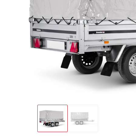
freund
Elektrik &
Kasten &
St
Beleuchtung
Laubgitteraufsatz
Boden
Zubehör-Kit
Kipp