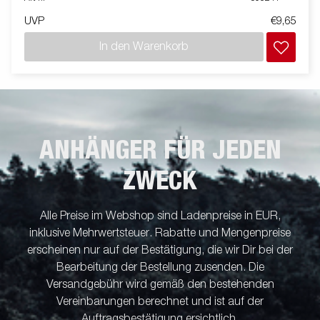
UVP
€9,65
In den Warenkorb
ANHÄNGER FÜR JEDEN
ZWECK
Alle Preise im Webshop sind Ladenpreise in EUR,
inklusive Mehrwertsteuer. Rabatte und Mengenpreise
erscheinen nur auf der Bestätigung, die wir Dir bei der
Bearbeitung der Bestellung zusenden. Die
Versandgebühr wird gemäß den bestehenden
Vereinbarungen berechnet und ist auf der
Auftragsbestätigung ersichtlich.