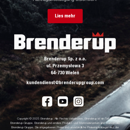
Lies mehr
Brenderup Sp. z o.o.
ul. Przemysłowa 3
64-730 Wieleń
kundendienst@brenderupgroup.com
Copyright © 2025 Brenderup. Alle Rechte vorbehalten. Brenderup ist ein Teil der
Brenderup-Gruppe. Brenderup und andere Produkt- und Merkmalsmarken sind Marken der
Brenderup Gruppe. Die angegebenen Preise sind unverbindliche Preisempfehlungen incl. der