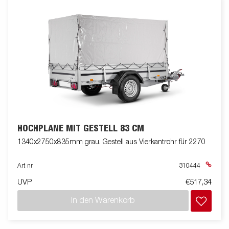
HOCHPLANE MIT GESTELL 83 CM
1340x2750x835mm grau. Gestell aus Vierkantrohr für 2270
Art nr
310444
UVP
€517,34
In den Warenkorb