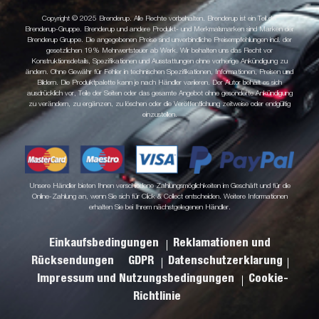
Copyright © 2025 Brenderup. Alle Rechte vorbehalten. Brenderup ist ein Teil der
Brenderup-Gruppe. Brenderup und andere Produkt- und Merkmalsmarken sind Marken der
Brenderup Gruppe. Die angegebenen Preise sind unverbindliche Preisempfehlungen incl. der
gesetzlichen 19% Mehrwertsteuer ab Werk. Wir behalten uns das Recht vor
Konstruktionsdetails, Spezifikationen und Ausstattungen ohne vorherige Ankündigung zu
ändern. Ohne Gewähr für Fehler in technischen Spezifikationen, Informationen, Preisen und
Bildern. Die Produktpalette kann je nach Händler variieren. Der Autor behält es sich
ausdrücklich vor, Teile der Seiten oder das gesamte Angebot ohne gesonderte Ankündigung
zu verändern, zu ergänzen, zu löschen oder die Veröffentlichung zeitweise oder endgültig
einzustellen.
Unsere Händler bieten Ihnen verschiedene Zahlungsmöglichkeiten im Geschäft und für die
Online-Zahlung an, wenn Sie sich für Click & Collect entscheiden. Weitere Informationen
erhalten Sie bei Ihrem nächstgelegenen Händler.
Einkaufsbedingungen
Reklamationen und
Rücksendungen
GDPR
Datenschutzerklarung
Impressum und Nutzungsbedingungen
Cookie-
Richtlinie