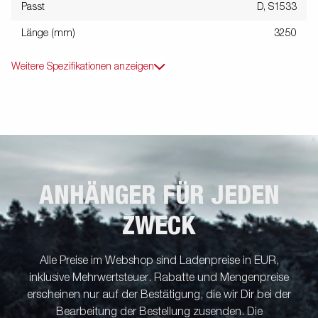
Passt
D, S1533
Länge (mm)
3250
Weitere Spezifikationen anzeigen
ANHÄNGER FÜR JEDEN
ZWECK
Alle Preise im Webshop sind Ladenpreise in EUR,
inklusive Mehrwertsteuer. Rabatte und Mengenpreise
erscheinen nur auf der Bestätigung, die wir Dir bei der
Bearbeitung der Bestellung zusenden. Die