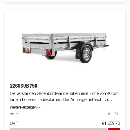
2260SUB750
Die verstärkten Seitenbordwände haben eine Höhe von 40 cm
für ein höheres Ladevolumen. Der Anhänger ist leicht zu
beladen und hat eine klappbare Vorder- und Rückwand für die
Weitere anzeigen
Beladung längerer Güter. Alle Ausführungen sind mit
Art nr
311791
innenliegenden Zurrösen und außenliegenden Zurrhaken für
UVP
€1 259,70
eine sichere Verladung der Ware ausgestattet.