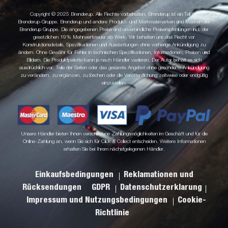
Copyright © 2025 Brenderup. Alle Rechte vorbehalten. Brenderup ist ein Teil der
Brenderup-Gruppe. Brenderup und andere Produkt- und Merkmalsmarken sind Marken der
Brenderup Gruppe. Die angegebenen Preise sind unverbindliche Preisempfehlungen incl. der
gesetzlichen 19% Mehrwertsteuer ab Werk. Wir behalten uns das Recht vor
Konstruktionsdetails, Spezifikationen und Ausstattungen ohne vorherige Ankündigung zu
ändern. Ohne Gewähr für Fehler in technischen Spezifikationen, Informationen, Preisen und
Bildern. Die Produktpalette kann je nach Händler variieren. Der Autor behält es sich
ausdrücklich vor, Teile der Seiten oder das gesamte Angebot ohne gesonderte Ankündigung
zu verändern, zu ergänzen, zu löschen oder die Veröffentlichung zeitweise oder endgültig
einzustellen.
Unsere Händler bieten Ihnen verschiedene Zahlungsmöglichkeiten im Geschäft und für die
Online-Zahlung an, wenn Sie sich für Click & Collect entscheiden. Weitere Informationen
erhalten Sie bei Ihrem nächstgelegenen Händler.
Einkaufsbedingungen
Reklamationen und
Rücksendungen
GDPR
Datenschutzerklarung
Impressum und Nutzungsbedingungen
Cookie-
Richtlinie