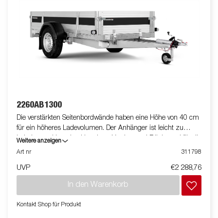
2260AB1300
Die verstärkten Seitenbordwände haben eine Höhe von 40 cm
für ein höheres Ladevolumen. Der Anhänger ist leicht zu
beladen und hat eine klappbare Vorder- und Rückwand für die
Weitere anzeigen
Beladung längerer Güter. Alle Ausführungen sind mit
Art nr
311798
innenliegenden Zurrösen und außenliegenden Zurrhaken für
UVP
€2 288,76
eine sichere Verladung der Ware ausgestattet. Wie immer
bietet Brenderup ein umfangreiches Zubehörprogramm für
In den Warenkorb
unsere Anhänger an. Die Bilder dienen der Illustration und
können optionale Ausstattungen enthalten.
Kontakt Shop für Produkt