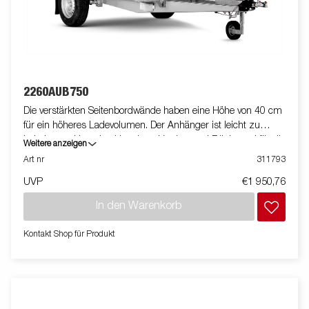
2260AUB750
Die verstärkten Seitenbordwände haben eine Höhe von 40 cm
für ein höheres Ladevolumen. Der Anhänger ist leicht zu
beladen und hat eine klappbare Vorder- und Rückwand für die
Weitere anzeigen
Beladung längerer Güter. Alle Ausführungen sind mit
Art nr
311793
innenliegenden Zurrösen und außenliegenden Zurrhaken für
UVP
€1 950,76
eine sichere Verladung der Ware ausgestattet. Wie immer
bietet Brenderup ein umfangreiches Zubehörprogramm für
In den Warenkorb
unsere Anhänger an. Die Bilder dienen der Illustration und
können optionale Ausstattungen enthalten.
Kontakt Shop für Produkt