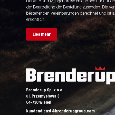
Rabatte und Mengenpreise erscheinen nur auf der 
der Bearbeitung der Bestellung zusenden. Die V
bestehenden Vereinbarungen berechnet und ist a
ersichtlich.
Lies mehr
Brenderup Sp. z o.o.
ul. Przemysłowa 3
64-730 Wieleń
kundendienst@brenderupgroup.com