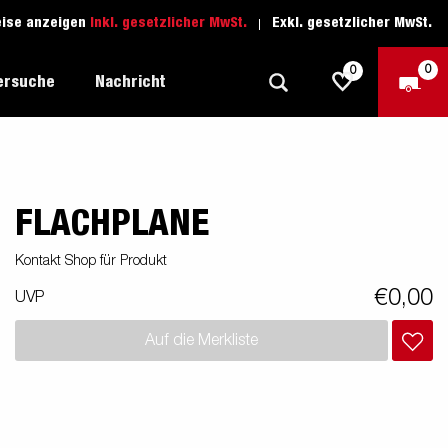
eise anzeigen
Inkl. gesetzlicher MwSt.
Exkl. gesetzlicher MwSt.
0
0
ersuche
Nachricht
FLACHPLANE
Freizeit-Anhänger
Fahrschule
sich
1205 Limited Edition
Boots-Anhänger
Ersatzteile
Kontakt Shop für Produkt
Anhänger für Autotransporte
€0,00
UVP
nsporter
ckel
Schwerlast-Anhänger
Auf die Merkliste
Wassersport-Anhänger
Anhänger für Unternehmer