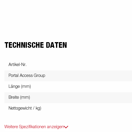
freund
Elektrik &
Kasten &
St
Beleuchtung
Laubgitteraufsatz
TECHNISCHE DATEN
Boden
Zubehör-Kit
Kipp
Artikel-Nr.
Portal Access Group
Länge (mm)
Breite (mm)
Nettogewicht / kg)
Weitere Spezifikationen anzeigen