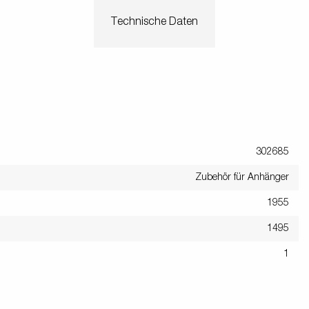
en
Wenden mit einem Anhänger
ützrad
Ladezubehör
Laderampe
Stützbei
Technische Daten
Der richtige Reifendruck
Deine Checkliste vor Fahrantritt
Anschlussplan Anhängersteckd
Auf- und Abslippen
Werkzeug- &
Reifen / Alu
funktion
Anhänger richtig beladen
Winde
batteriekasten
/ Kotflüg
Richtige Stützlast
Sicherung von Booten
302685
Parken mit Anhänger – Was gilt
Zubehör für Anhänger
1955
1495
1