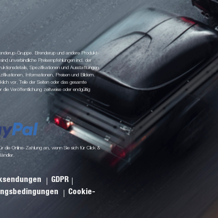
 Brenderup-Gruppe. Brenderup und andere Produkt-
d unverbindliche Preisempfehlungen incl. der
tionsdetails, Spezifikationen und Ausstattungen
fikationen, Informationen, Preisen und Bildern.
klich vor, Teile der Seiten oder das gesamte
ie Veröffentlichung zeitweise oder endgültig
 die Online-Zahlung an, wenn Sie sich für Click &
Händler.
cksendungen
GDPR
ungsbedingungen
Cookie-