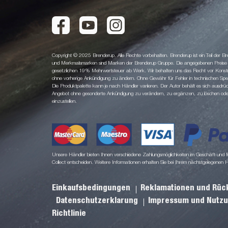
Copyright © 2025 Brenderup. Alle Rechte vorbehalten. Brenderup ist ein Teil der
und Merkmalsmarken sind Marken der Brenderup Gruppe. Die angegebenen Preise sin
gesetzlichen 19% Mehrwertsteuer ab Werk. Wir behalten uns das Recht vor Konstruk
ohne vorherige Ankündigung zu ändern. Ohne Gewähr für Fehler in technischen Spezi
Die Produktpalette kann je nach Händler variieren. Der Autor behält es sich ausdrüc
Angebot ohne gesonderte Ankündigung zu verändern, zu ergänzen, zu löschen oder d
einzustellen.
Unsere Händler bieten Ihnen verschiedene Zahlungsmöglichkeiten im Geschäft und für
Collect entscheiden. Weitere Informationen erhalten Sie bei Ihrem nächstgelegenen 
Einkaufsbedingungen
Reklamationen und Rü
Datenschutzerklarung
Impressum und Nutz
Richtlinie