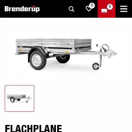
0
0
FLACHPLANE