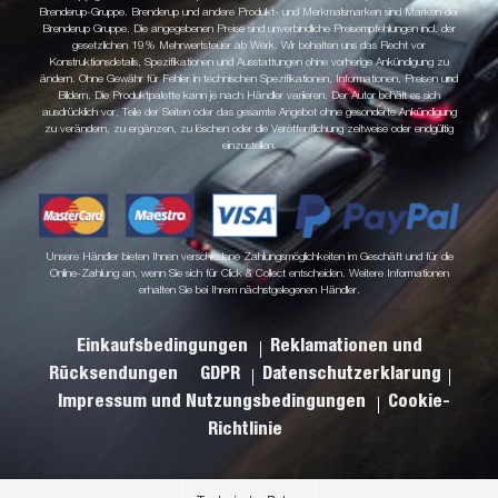
Brenderup-Gruppe. Brenderup und andere Produkt- und Merkmalsmarken sind Marken der
Brenderup Gruppe. Die angegebenen Preise sind unverbindliche Preisempfehlungen incl. der
gesetzlichen 19% Mehrwertsteuer ab Werk. Wir behalten uns das Recht vor
Konstruktionsdetails, Spezifikationen und Ausstattungen ohne vorherige Ankündigung zu
ändern. Ohne Gewähr für Fehler in technischen Spezifikationen, Informationen, Preisen und
Bildern. Die Produktpalette kann je nach Händler variieren. Der Autor behält es sich
ausdrücklich vor, Teile der Seiten oder das gesamte Angebot ohne gesonderte Ankündigung
zu verändern, zu ergänzen, zu löschen oder die Veröffentlichung zeitweise oder endgültig
einzustellen.
Unsere Händler bieten Ihnen verschiedene Zahlungsmöglichkeiten im Geschäft und für die
Online-Zahlung an, wenn Sie sich für Click & Collect entscheiden. Weitere Informationen
erhalten Sie bei Ihrem nächstgelegenen Händler.
Einkaufsbedingungen
Reklamationen und
Rücksendungen
GDPR
Datenschutzerklarung
Impressum und Nutzungsbedingungen
Cookie-
Richtlinie