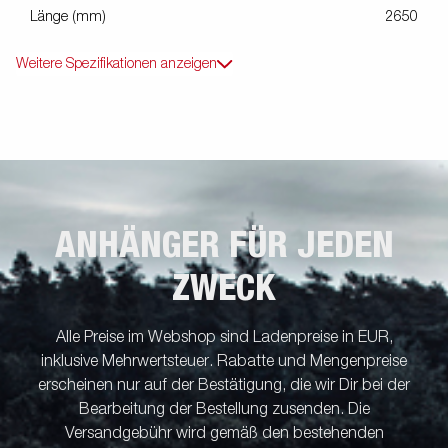
Länge (mm)
2650
Weitere Spezifikationen anzeigen
ANHÄNGER FÜR JEDEN
ZWECK
Alle Preise im Webshop sind Ladenpreise in EUR,
inklusive Mehrwertsteuer. Rabatte und Mengenpreise
erscheinen nur auf der Bestätigung, die wir Dir bei der
Bearbeitung der Bestellung zusenden. Die
Versandgebühr wird gemäß den bestehenden