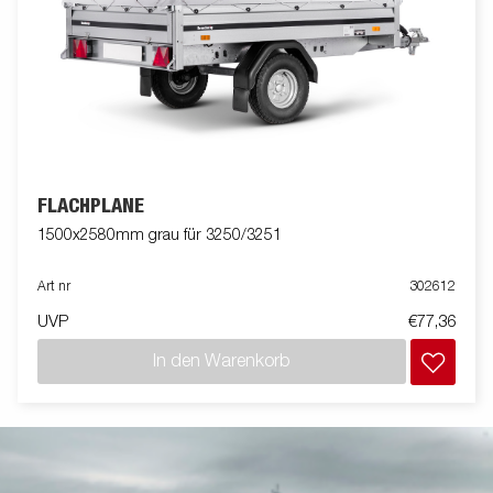
FLACHPLANE
1500x2580mm grau für 3250/3251
Art nr
302612
UVP
€77,36
In den Warenkorb