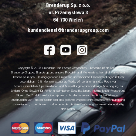
Brenderup Sp. z o.o.
ul. Przemysłowa 3
64-730 Wieleń
kundendienst@brenderupgroup.com
Copyright © 2025 Brenderup. Alle Rechte vorbehalten. Brenderup ist ein Teil der
Brenderup-Gruppe. Brenderup und andere Produkt- und Merkmalsmarken sind Marken der
Brenderup Gruppe. Die angegebenen Preise sind unverbindliche Preisempfehlungen incl. der
gesetzlichen 19% Mehrwertsteuer ab Werk. Wir behalten uns das Recht vor
Konstruktionsdetails, Spezifikationen und Ausstattungen ohne vorherige Ankündigung zu
ändern. Ohne Gewähr für Fehler in technischen Spezifikationen, Informationen, Preisen und
Bildern. Die Produktpalette kann je nach Händler variieren. Der Autor behält es sich
ausdrücklich vor, Teile der Seiten oder das gesamte Angebot ohne gesonderte Ankündigung
zu verändern, zu ergänzen, zu löschen oder die Veröffentlichung zeitweise oder endgültig
einzustellen.