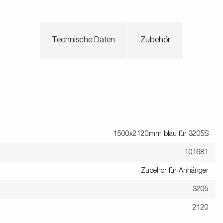
en
Wenden mit einem Anhänger
ützrad
Ladezubehör
Laderampe
Stützbei
Der richtige Reifendruck
Deine Checkliste vor Fahrantritt
Technische Daten
Zubehör
Anschlussplan Anhängersteckd
Auf- und Abslippen
Werkzeug- &
Reifen / Alu
funktion
Anhänger richtig beladen
Winde
batteriekasten
/ Kotflüg
Richtige Stützlast
Sicherung von Booten
Parken mit Anhänger – Was gilt
1500x2120mm blau für 3205S
101681
Zubehör für Anhänger
3205
2120