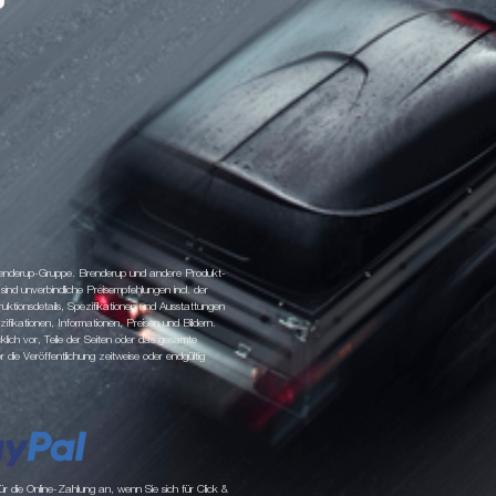
 Brenderup-Gruppe. Brenderup und andere Produkt-
d unverbindliche Preisempfehlungen incl. der
tionsdetails, Spezifikationen und Ausstattungen
fikationen, Informationen, Preisen und Bildern.
klich vor, Teile der Seiten oder das gesamte
ie Veröffentlichung zeitweise oder endgültig
 die Online-Zahlung an, wenn Sie sich für Click &