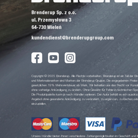
Brenderup Sp. z o.o.
ul. Przemysłowa 3
64-730 Wieleń
kundendienst@brenderupgroup.com
Copyright © 2025 Brenderup. Alle Rechte vorbehalten. Brenderup ist ein Teil der
und Merkmalsmarken sind Marken der Brenderup Gruppe. Die angegebenen Preise sin
gesetzlichen 19% Mehrwertsteuer ab Werk. Wir behalten uns das Recht vor Konstruk
ohne vorherige Ankündigung zu ändern. Ohne Gewähr für Fehler in technischen Spezi
Die Produktpalette kann je nach Händler variieren. Der Autor behält es sich ausdrüc
Angebot ohne gesonderte Ankündigung zu verändern, zu ergänzen, zu löschen oder d
einzustellen.
Unsere Händler bieten Ihnen verschiedene Zahlungsmöglichkeiten im Geschäft und für