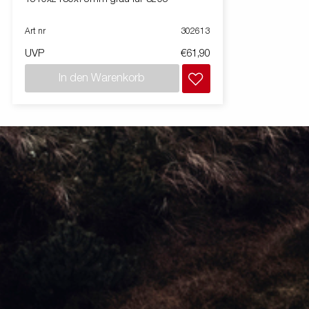
Art nr
302613
UVP
€61,90
In den Warenkorb