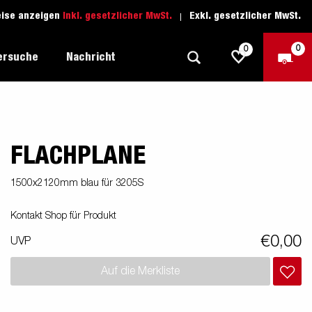
eise anzeigen
Inkl. gesetzlicher MwSt.
Exkl. gesetzlicher MwSt.
0
0
ersuche
Nachricht
FLACHPLANE
Freizeit-Anhänger
Fahrschule
sich
1205 Limited Edition
Boots-Anhänger
Ersatzteile
1500x2120mm blau für 3205S
Anhänger für Autotransporte
Kontakt Shop für Produkt
nsporter
ckel
Schwerlast-Anhänger
€0,00
UVP
Wassersport-Anhänger
Auf die Merkliste
Anhänger für Unternehmer